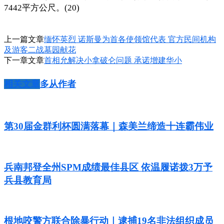
7442平方公尺。(20)
上一篇文章
缅怀英烈 诺斯曼为首各使领馆代表 官方民间机构
及游客二战墓园献花
下一章文章
首相允解决小拿破仑问题 承诺增建华小
相关文章
多从作者
第30届金群利杯圆满落幕｜森美兰缔造十连霸伟业
兵南邦登全州SPM成绩最佳县区 依温履诺拨3万予
兵县教育局
根地咬警方联合除暴行动｜逮捕19名非法组织成员