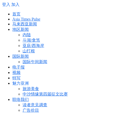
登入
加入
首页
Asia Times Pulse
马来西亚新闻
地区新闻
内陆
斗湖/拿笃
亚庇/西海岸
山打根
国际新闻
国际午间新闻
电子报
视频
特写
魅力亚洲
旅游美食
中沙情缘第四届征文比赛
联络我们
读者意见调查
广告价目