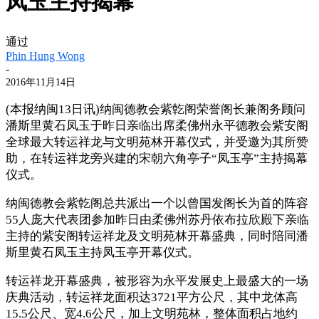
凤玉主持揭幕
通过
Phin Hung Wong
-
2016年11月14日
(本报纳闽13日讯)纳闽德教会紫亁阁荣誉阁长兼阁务顾问
潘斯里黄石凤玉于昨日亲临出席柔佛州永平德教会紫安阁
全球最大转运祥龙与文明苑林开幕仪式，并受邀为其所赞
助，在转运祥龙旁兴建的宋朝六角亭子“凤玉亭”主持揭幕
仪式。
纳闽德教会紫亁阁总共派出一个以曾国发阁长为首的阵容
55人庞大代表团参加昨日由柔佛州苏丹依布拉欣殿下亲临
主持的紫安阁转运祥龙及文明苑林开幕盛典，同时陪同潘
斯里黄石凤玉主持凤玉亭开幕仪式。
转运祥龙开幕盛典，被形容为永平发展史上最盛大的一场
庆典活动，转运祥龙面积达3721平方公尺，其中龙体高
15.5公尺、宽4.6公尺，加上文明苑林，整体面积占地约