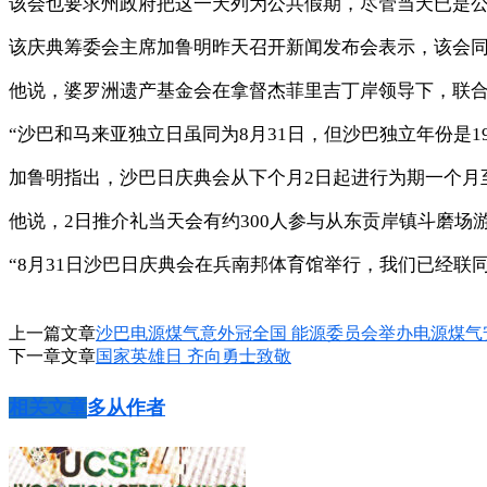
该会也要求州政府把这一天列为公共假期，尽管当天已是
该庆典筹委会主席加鲁明昨天召开新闻发布会表示，该会
他说，婆罗洲遗产基金会在拿督杰菲里吉丁岸领导下，联合多
“沙巴和马来亚独立日虽同为8月31日，但沙巴独立年份是19
加鲁明指出，沙巴日庆典会从下个月2日起进行为期一个月
他说，2日推介礼当天会有约300人参与从东贡岸镇斗磨场
“8月31日沙巴日庆典会在兵南邦体育馆举行，我们已经联
上一篇文章
沙巴电源煤气意外冠全国 能源委员会举办电源煤气
下一章文章
国家英雄日 齐向勇士致敬
相关文章
多从作者