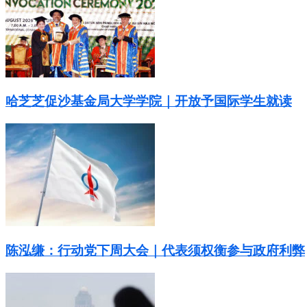
哈芝芝促沙基金局大学学院｜开放予国际学生就读
陈泓缣：行动党下周大会｜代表须权衡参与政府利弊