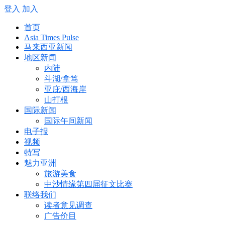
登入
加入
首页
Asia Times Pulse
马来西亚新闻
地区新闻
内陆
斗湖/拿笃
亚庇/西海岸
山打根
国际新闻
国际午间新闻
电子报
视频
特写
魅力亚洲
旅游美食
中沙情缘第四届征文比赛
联络我们
读者意见调查
广告价目