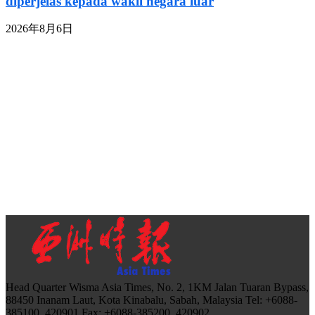
diperjelas kepada wakil negara luar
2026年8月6日
Head Quarter Wisma Asia Times, No. 2, 1KM Jalan Tuaran Bypass,
88450 Inanam Laut, Kota Kinabalu, Sabah, Malaysia Tel: +6088-
385100, 420901 Fax: +6088-385200, 420902