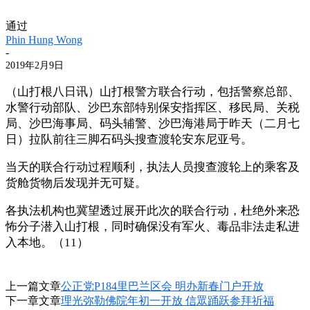
通过
Phin Hung Wong
-
2019年2月9日
（山打根八日讯）山打根警方联合行动，包括警察总部、
水警行动部队、沙巴东部特别保安指挥区、移民局、关税
局、沙巴海事局、码头辅警、沙巴海港局于昨天（二月七
日）拉队前往三脚石码头搜查渡轮安东尼亚号。
当天的联合行动过程顺利，执法人员搜查渡轮上的乘客及
货舱货物后发现并无可疑。
各执法机构也冀望透过展开此次的联合行动，杜绝外来恐
怖分子潜入山打根，同时确保没有军火、毒品非法走私进
入本地。（11）
上一篇文章
公正党P184里巴兰区会 明办新春门户开放
下一章文章
理光弥勒佛院年初一开放 信眾踊跃参拜祈福