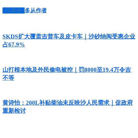
相关文章
多从作者
SKDS扩大覆盖吉普车及皮卡车｜沙砂纳闽受惠企业
占67.9%
山打根本地及外民偷电被控｜罚8000至19.4万令吉
不等
黄诗怡：200L补贴柴油未反映沙人民需求｜促政府
重新检讨