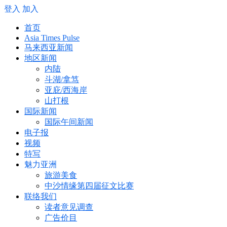
登入
加入
首页
Asia Times Pulse
马来西亚新闻
地区新闻
内陆
斗湖/拿笃
亚庇/西海岸
山打根
国际新闻
国际午间新闻
电子报
视频
特写
魅力亚洲
旅游美食
中沙情缘第四届征文比赛
联络我们
读者意见调查
广告价目