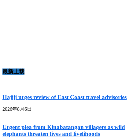
最新上载
Hajiji urges review of East Coast travel advisories
2026年8月6日
Urgent plea from Kinabatangan villagers as wild
elephants threaten lives and livelihoods