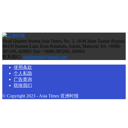
Head Quarter Wisma Asia Times, No. 2, 1KM Jalan Tuaran Bypass,
88450 Inanam Laut, Kota Kinabalu, Sabah, Malaysia Tel: +6088-
385100, 420901 Fax: +6088-385200, 420902
联系我们:
asiatimeskk@gmail.com
使用条款
个人私隐
广告查询
联络我们
© Copyright 2023 - Asia Times 亚洲时报