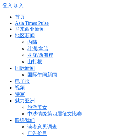
登入
加入
首页
Asia Times Pulse
马来西亚新闻
地区新闻
内陆
斗湖/拿笃
亚庇/西海岸
山打根
国际新闻
国际午间新闻
电子报
视频
特写
魅力亚洲
旅游美食
中沙情缘第四届征文比赛
联络我们
读者意见调查
广告价目