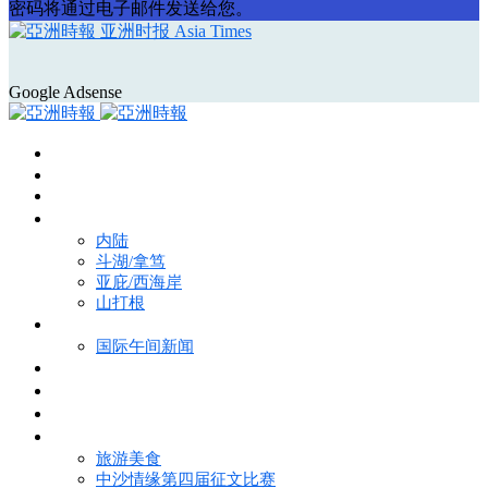
密码将通过电子邮件发送给您。
亚洲时报 Asia Times
Google Adsense
首页
Asia Times Pulse
马来西亚新闻
地区新闻
内陆
斗湖/拿笃
亚庇/西海岸
山打根
国际新闻
国际午间新闻
电子报
视频
特写
魅力亚洲
旅游美食
中沙情缘第四届征文比赛