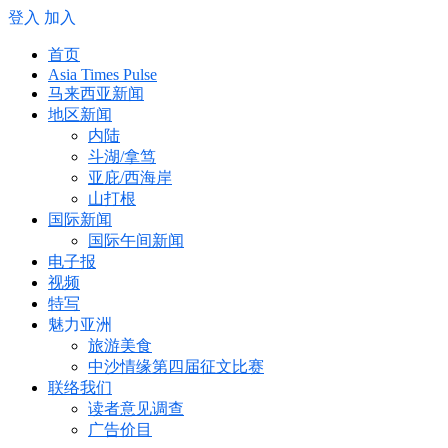
登入
加入
首页
Asia Times Pulse
马来西亚新闻
地区新闻
内陆
斗湖/拿笃
亚庇/西海岸
山打根
国际新闻
国际午间新闻
电子报
视频
特写
魅力亚洲
旅游美食
中沙情缘第四届征文比赛
联络我们
读者意见调查
广告价目