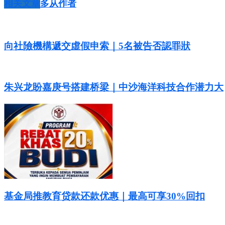
相关文章
多从作者
向社險機構遞交虛假申索｜5名被告否認罪狀
朱兴龙盼嘉庚号搭建桥梁｜中沙海洋科技合作潜力大
基金局推教育贷款还款优惠｜最高可享30%回扣