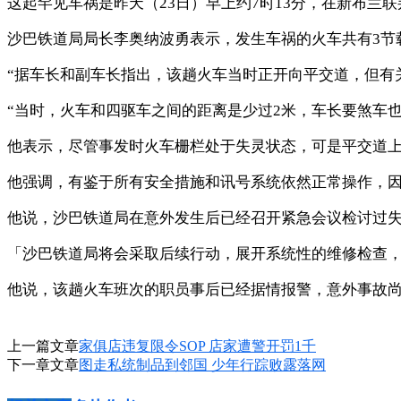
这起罕见车祸是昨天（23日）早上约7时13分，在新布兰
沙巴铁道局局长李奥纳波勇表示，发生车祸的火车共有3节
“据车长和副车长指出，该趟火车当时正开向平交道，但有
“当时，火车和四驱车之间的距离是少过2米，车长要煞车也
他表示，尽管事发时火车栅栏处于失灵状态，可是平交道
他强调，有鉴于所有安全措施和讯号系统依然正常操作，因此
他说，沙巴铁道局在意外发生后已经召开紧急会议检讨过
「沙巴铁道局将会采取后续行动，展开系统性的维修检查
他说，该趟火车班次的职员事后已经据情报警，意外事故尚
上一篇文章
家俱店违复限令SOP 店家遭警开罚1千
下一章文章
图走私统制品到邻国 少年行踪败露落网