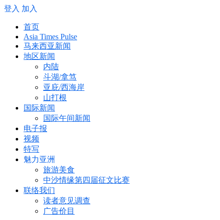
登入
加入
首页
Asia Times Pulse
马来西亚新闻
地区新闻
内陆
斗湖/拿笃
亚庇/西海岸
山打根
国际新闻
国际午间新闻
电子报
视频
特写
魅力亚洲
旅游美食
中沙情缘第四届征文比赛
联络我们
读者意见调查
广告价目