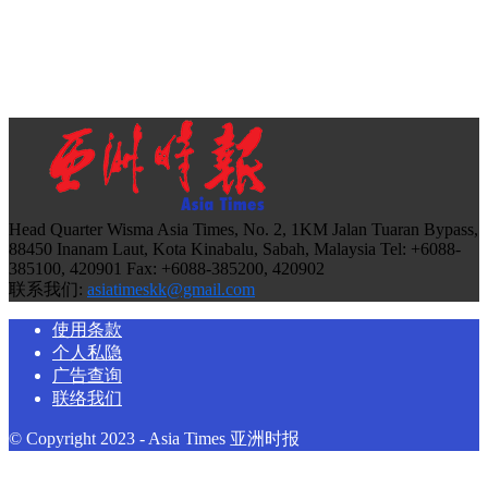
Head Quarter Wisma Asia Times, No. 2, 1KM Jalan Tuaran Bypass,
88450 Inanam Laut, Kota Kinabalu, Sabah, Malaysia Tel: +6088-
385100, 420901 Fax: +6088-385200, 420902
联系我们:
asiatimeskk@gmail.com
使用条款
个人私隐
广告查询
联络我们
© Copyright 2023 - Asia Times 亚洲时报