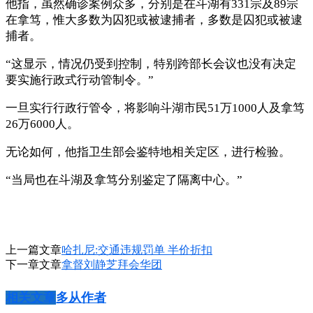
他指，虽然确诊案例众多，分别是在斗湖有331宗及89宗
在拿笃，惟大多数为囚犯或被逮捕者，多数是囚犯或被逮
捕者。
“这显示，情况仍受到控制，特别跨部长会议也没有决定
要实施行政式行动管制令。”
一旦实行行政行管令，将影响斗湖市民51万1000人及拿笃
26万6000人。
无论如何，他指卫生部会鉴特地相关定区，进行检验。
“当局也在斗湖及拿笃分别鉴定了隔离中心。”
上一篇文章
哈扎尼:交通违规罚单 半价折扣
下一章文章
拿督刘静芝拜会华团
相关文章
多从作者