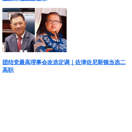
团结党最高理事会改选定调｜佐津佐尼斯顿当选二
高职