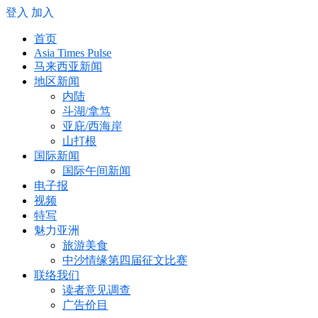
登入
加入
首页
Asia Times Pulse
马来西亚新闻
地区新闻
内陆
斗湖/拿笃
亚庇/西海岸
山打根
国际新闻
国际午间新闻
电子报
视频
特写
魅力亚洲
旅游美食
中沙情缘第四届征文比赛
联络我们
读者意见调查
广告价目