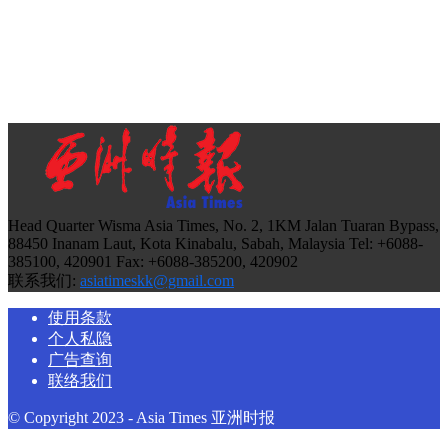
Head Quarter Wisma Asia Times, No. 2, 1KM Jalan Tuaran Bypass,
88450 Inanam Laut, Kota Kinabalu, Sabah, Malaysia Tel: +6088-
385100, 420901 Fax: +6088-385200, 420902
联系我们:
asiatimeskk@gmail.com
使用条款
个人私隐
广告查询
联络我们
© Copyright 2023 - Asia Times 亚洲时报