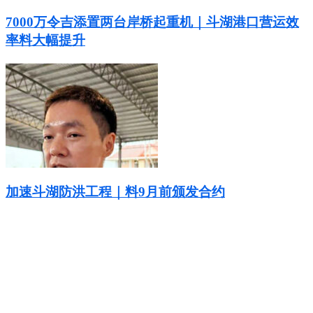
7000万令吉添置两台岸桥起重机｜斗湖港口营运效
率料大幅提升
加速斗湖防洪工程｜料9月前颁发合约