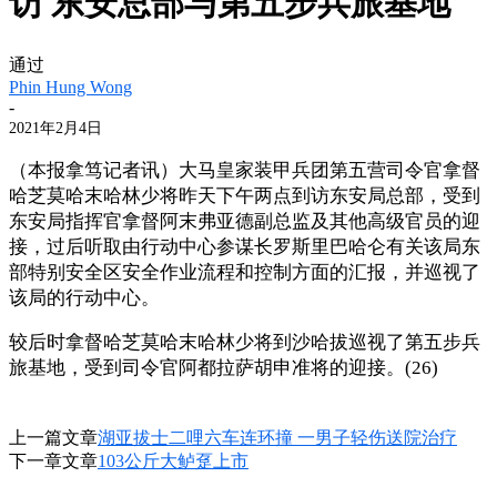
访 东安总部与第五步兵旅基地
通过
Phin Hung Wong
-
2021年2月4日
（本报拿笃记者讯）大马皇家装甲兵团第五营司令官拿督
哈芝莫哈末哈林少将昨天下午两点到访东安局总部，受到
东安局指挥官拿督阿末弗亚德副总监及其他高级官员的迎
接，过后听取由行动中心参谋长罗斯里巴哈仑有关该局东
部特别安全区安全作业流程和控制方面的汇报，并巡视了
该局的行动中心。
较后时拿督哈芝莫哈末哈林少将到沙哈拔巡视了第五步兵
旅基地，受到司令官阿都拉萨胡申准将的迎接。(26)
上一篇文章
湖亚拔士二哩六车连环撞 一男子轻伤送院治疗
下一章文章
103公斤大鲈趸上市