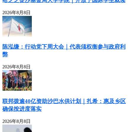
哈芝芝促沙基金局大学学院｜开放予国际学生就读
2026年8月8日
陈泓缣：行动党下周大会｜代表须权衡参与政府利
弊
2026年8月8日
联邦拨逾40亿资助沙巴水供计划｜扎希：惠及乡区
确保按进度落实
2026年8月8日