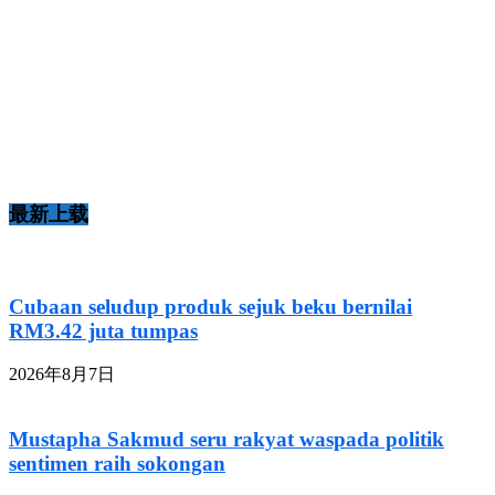
最新上载
Cubaan seludup produk sejuk beku bernilai
RM3.42 juta tumpas
2026年8月7日
Mustapha Sakmud seru rakyat waspada politik
sentimen raih sokongan