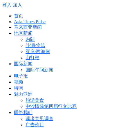
登入
加入
首页
Asia Times Pulse
马来西亚新闻
地区新闻
内陆
斗湖/拿笃
亚庇/西海岸
山打根
国际新闻
国际午间新闻
电子报
视频
特写
魅力亚洲
旅游美食
中沙情缘第四届征文比赛
联络我们
读者意见调查
广告价目