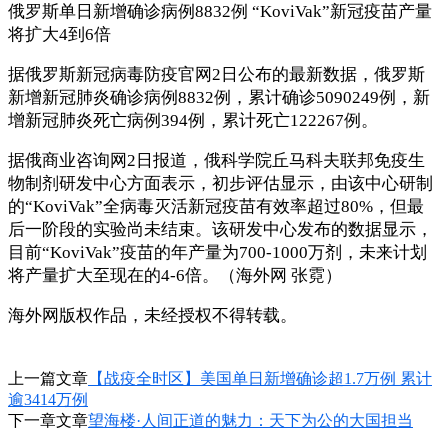
俄罗斯单日新增确诊病例8832例 “KoviVak”新冠疫苗产量
将扩大4到6倍
据俄罗斯新冠病毒防疫官网2日公布的最新数据，俄罗斯
新增新冠肺炎确诊病例8832例，累计确诊5090249例，新
增新冠肺炎死亡病例394例，累计死亡122267例。
据俄商业咨询网2日报道，俄科学院丘马科夫联邦免疫生
物制剂研发中心方面表示，初步评估显示，由该中心研制
的“KoviVak”全病毒灭活新冠疫苗有效率超过80%，但最
后一阶段的实验尚未结束。该研发中心发布的数据显示，
目前“KoviVak”疫苗的年产量为700-1000万剂，未来计划
将产量扩大至现在的4-6倍。（海外网 张霓）
海外网版权作品，未经授权不得转载。
上一篇文章
【战疫全时区】美国单日新增确诊超1.7万例 累计
逾3414万例
下一章文章
望海楼·人间正道的魅力：天下为公的大国担当