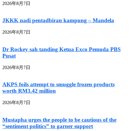
2026年8月7日
JKKK nadi pentadbiran kampung – Mandela
2026年8月7日
Dr Rockey sah tanding Ketua Exco Pemuda PBS
Pusat
2026年8月7日
AKPS foils attempt to smuggle frozen products
worth RM3.42 million
2026年8月7日
Mustapha urges the people to be cautious of the
“sentiment politics” to garner support