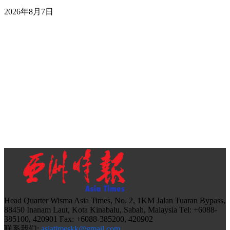
2026年8月7日
Head Quarter Wisma Asia Times, No. 2, 1KM Jalan Tuaran Bypass,
88450 Inanam Laut, Kota Kinabalu, Sabah, Malaysia Tel: +6088-
385100, 420901 Fax: +6088-385200, 420902
联系我们:
asiatimeskk@gmail.com