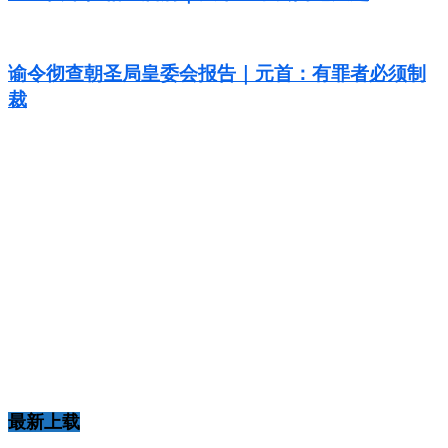
谕令彻查朝圣局皇委会报告｜元首：有罪者必须制
裁
最新上载