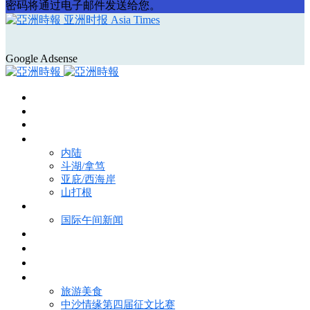
密码将通过电子邮件发送给您。
亚洲时报 Asia Times
Google Adsense
首页
Asia Times Pulse
马来西亚新闻
地区新闻
内陆
斗湖/拿笃
亚庇/西海岸
山打根
国际新闻
国际午间新闻
电子报
视频
特写
魅力亚洲
旅游美食
中沙情缘第四届征文比赛