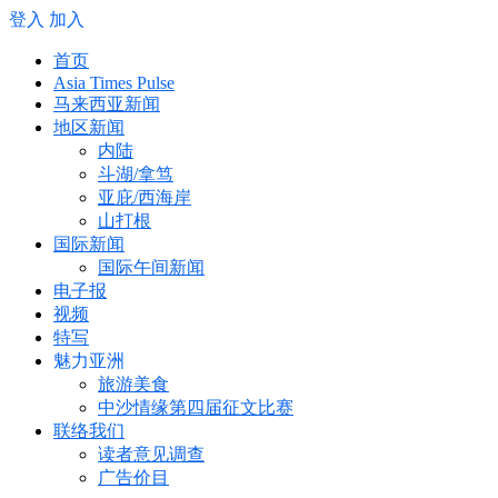
登入
加入
首页
Asia Times Pulse
马来西亚新闻
地区新闻
内陆
斗湖/拿笃
亚庇/西海岸
山打根
国际新闻
国际午间新闻
电子报
视频
特写
魅力亚洲
旅游美食
中沙情缘第四届征文比赛
联络我们
读者意见调查
广告价目