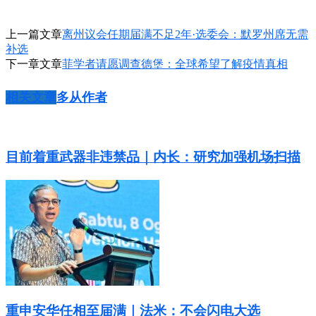
上一篇文章
离州议会任期届满不足2年·选委会：默罗州席无需
补选
下一章文章
菲学者请愿调查德堡：全球希望了解疫情真相
相关文章
多从作者
目前着重武器非违禁品｜内长：研究加强机场扫描
重申安华任相至届满｜法米：不会闪电大选