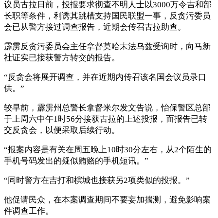
议员古拉日前，投报要求彻查不明人士以3000万令吉和部
长职等条件，利诱其跳槽支持国民联盟一事，反贪污委员
会已从警方接过调查报告，近期会传召古拉助查。
霹雳反贪污委员会主任拿督莫哈末法乌兹受询时，向马新
社证实已接获警方转交的报告。
“反贪会将展开调查，并在近期内传召该名国会议员录口
供。”
较早前，霹雳州总警长拿督米尔发文告说，怡保警区总部
于上周六中午1时56分接获古拉的上述投报，而报告已转
交反贪会，以便采取后续行动。
“报案内容是有关在周五晚上10时30分左右，从2个陌生的
手机号码发出的疑似贿赂的手机短讯。”
“同时警方在吉打和槟城也接获另2项类似的投报。”
他促请民众，在本案调查期间不要妄加揣测，避免影响案
件调查工作。