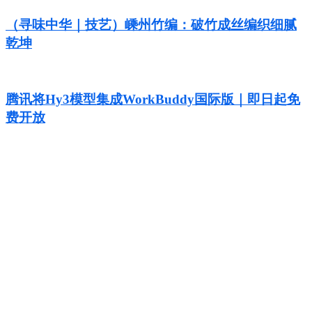
（寻味中华｜技艺）嵊州竹编：破竹成丝编织细腻
乾坤
腾讯将Hy3模型集成WorkBuddy国际版｜即日起免
费开放