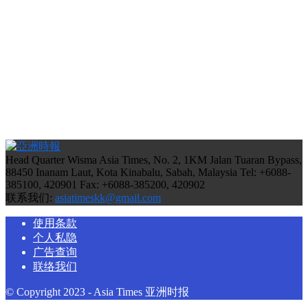
Head Quarter Wisma Asia Times, No. 2, 1KM Jalan Tuaran Bypass,
88450 Inanam Laut, Kota Kinabalu, Sabah, Malaysia Tel: +6088-
385100, 420901 Fax: +6088-385200, 420902
联系我们:
asiatimeskk@gmail.com
使用条款
个人私隐
广告查询
联络我们
© Copyright 2023 - Asia Times 亚洲时报