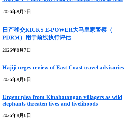
2026年8月7日
日产移交KICKS E-POWER大马皇家警察（
PDRM）用于前线执行评估
2026年8月7日
Hajiji urges review of East Coast travel advisories
2026年8月6日
Urgent plea from Kinabatangan villagers as wild
elephants threaten lives and livelihoods
2026年8月6日