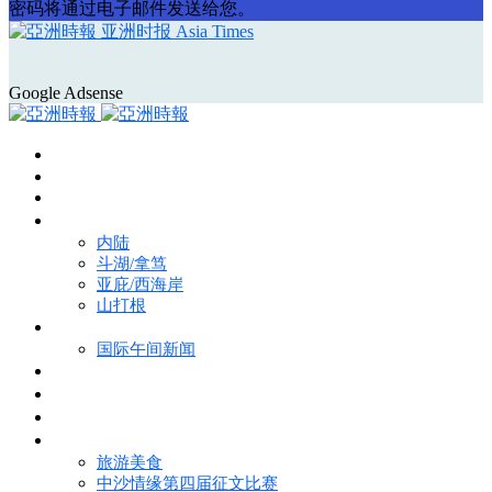
密码将通过电子邮件发送给您。
亚洲时报 Asia Times
Google Adsense
首页
Asia Times Pulse
马来西亚新闻
地区新闻
内陆
斗湖/拿笃
亚庇/西海岸
山打根
国际新闻
国际午间新闻
电子报
视频
特写
魅力亚洲
旅游美食
中沙情缘第四届征文比赛