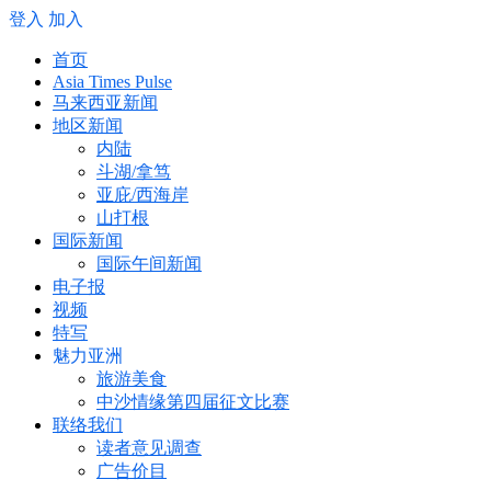
登入
加入
首页
Asia Times Pulse
马来西亚新闻
地区新闻
内陆
斗湖/拿笃
亚庇/西海岸
山打根
国际新闻
国际午间新闻
电子报
视频
特写
魅力亚洲
旅游美食
中沙情缘第四届征文比赛
联络我们
读者意见调查
广告价目