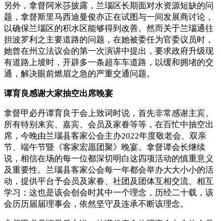
另外，拿督阿米莎披露，兰瑙区长期面对水资源短缺的问
题，拿督斯里马西迪曼俊亦正在试图与一间发展商讨论，
以确保兰瑙区的积水区能够得到改善。然而关于兰瑙通往
担波罗利之主要道路的问题，在她被委任为官委议员时，
她曾在州立法议会的第一次演讲中提出，要求政府升级现
有道路上坡时，开辟多一条超车车道路，以缓和拥堵的交
通，解决眼前燃眉之急的严重交通问题。
谭育良感谢大家抽空出席晚宴
拿督甲必丹谭育良于会上致词时说，首先非常感谢主宾、
所有特别来宾、嘉宾、会员及家眷等等，在百忙中抽空出
席，今晚由兰瑙县客家公会主办2022年度敬老会、双亲
节、端午节暨《客家宏愿团聚》晚宴。拿督谭会长继续
说，相信在场的每一位都深切明白这四项活动的慎重意义
及重要性。兰瑙县客家公会每一年都会举办大大小小的活
动，提供平台予会员及家眷、社团及团体互相交流、相互
学习；这也是该会创会时其中一个理念，历经二十载，该
会历历届届理事会，依然坚守及连承不断该理念。