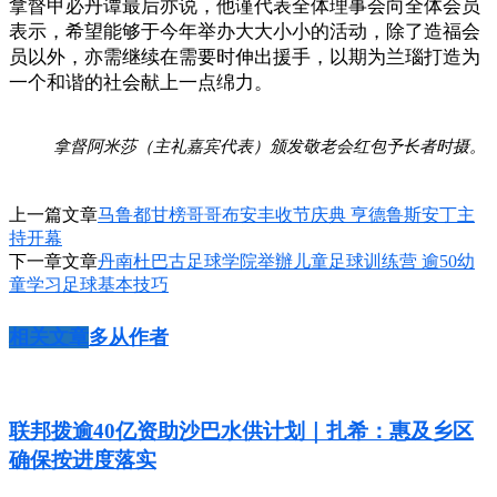
拿督甲必丹谭最后亦说，他谨代表全体理事会向全体会员
表示，希望能够于今年举办大大小小的活动，除了造福会
员以外，亦需继续在需要时伸出援手，以期为兰瑙打造为
一个和谐的社会献上一点绵力。
拿督阿米莎（主礼嘉宾代表）颁发敬老会红包予长者时摄。
上一篇文章
马鲁都甘榜哥哥布安丰收节庆典 亨德鲁斯安丁主
持开幕
下一章文章
丹南杜巴古足球学院举辦儿童足球训练营 逾50幼
童学习足球基本技巧
相关文章
多从作者
联邦拨逾40亿资助沙巴水供计划｜扎希：惠及乡区
确保按进度落实