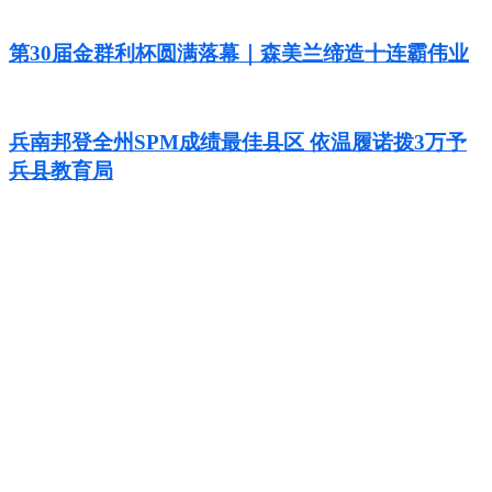
第30届金群利杯圆满落幕｜森美兰缔造十连霸伟业
兵南邦登全州SPM成绩最佳县区 依温履诺拨3万予
兵县教育局