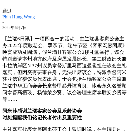
通过
Phin Hung Wong
-
2022年6月7日
【兰瑙6日讯】一项四合一的活动，由兰瑙县客家公会主
办2022年度敬老会、双亲节、端午节暨《客家宏愿团聚》
晚宴成功及圆满，假兰瑙县客家公会2楼礼堂举行，该会
特别邀请本州地方政府及房屋发展部长、第二财政部长兼
卡拉纳岸区N.37州议员拿督斯里马西迪曼俊担任该会主礼
嘉宾，但因突有要事在身，无法出席该会，特派拿督阿米
莎亚信官委议员代表出席，于会包括兰瑙客家公会主席兼
兰瑙中华工商会会长拿督甲必丹谭育良、该会永久名誉顾
问拿督高梧瑛、杨德荣乡贤、该会署理主席李胜安乡贤等
等……
阿米莎感谢兰瑙客家公会及乐龄协会
时刻提醒我们铭记长者付出及重要性
主礼嘉宾代表拿督阿米莎于会上致词时说，在兰瑙县内，