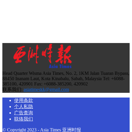
Head Quarter Wisma Asia Times, No. 2, 1KM Jalan Tuaran Bypass,
88450 Inanam Laut, Kota Kinabalu, Sabah, Malaysia Tel: +6088-
385100, 420901 Fax: +6088-385200, 420902
联系我们:
asiatimeskk@gmail.com
使用条款
个人私隐
广告查询
联络我们
© Copyright 2023 - Asia Times 亚洲时报