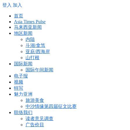
登入
加入
首页
Asia Times Pulse
马来西亚新闻
地区新闻
内陆
斗湖/拿笃
亚庇/西海岸
山打根
国际新闻
国际午间新闻
电子报
视频
特写
魅力亚洲
旅游美食
中沙情缘第四届征文比赛
联络我们
读者意见调查
广告价目