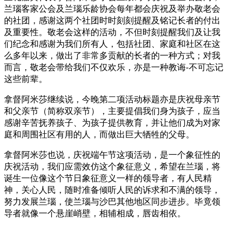
兰瑙客家公会及兰瑙乐龄协会每年都会庆祝及举办敬老会
的社团，感谢这两个社团时时刻刻提醒及铭记长者的付出
及重要性。敬老会这样的活动，不但时刻提醒我们及让我
们纪念和感谢为我们所有人，包括社团、家庭和社区在这
么多年以来，做出了非常多贡献的长者的一种方式；对我
而言，敬老会带给我们不仅欢乐，亦是一种教诲-不可忘记
这些前辈。
拿督阿米莎继续说，今晚第二项活动标题亦是庆祝母亲节
和父亲节（简称双亲节），主要提倡我们身为孩子，应当
感谢辛苦抚养孩子、为孩子提供教育，并让他们成为对家
庭和周围社区有用的人，而做出巨大牺牲的父母。
拿督阿米莎也说，庆祝端午节这项活动，是一个象征性的
庆祝活动，我们应需效仿这个象征意义，希望在兰瑙，将
诞生一位像这个节日象征意义一样的领导者，有人民精
神，关心人民，随时准备倾听人民的诉求和不满的领导，
努力发展兰瑙，使兰瑙与沙巴其他地区同步进步。毕竟领
导者就像一个悬崖峭壁，相辅相成，唇齿相依。