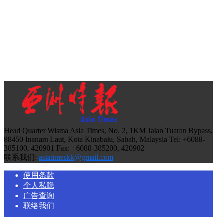
Head Quarter Wisma Asia Times, No. 2, 1KM Jalan Tuaran Bypass,
88450 Inanam Laut, Kota Kinabalu, Sabah, Malaysia Tel: +6088-
385100, 420901 Fax: +6088-385200, 420902
联系我们:
asiatimeskk@gmail.com
使用条款
个人私隐
广告查询
联络我们