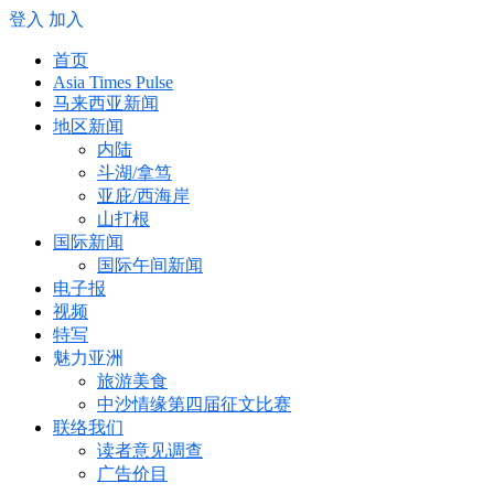
登入
加入
首页
Asia Times Pulse
马来西亚新闻
地区新闻
内陆
斗湖/拿笃
亚庇/西海岸
山打根
国际新闻
国际午间新闻
电子报
视频
特写
魅力亚洲
旅游美食
中沙情缘第四届征文比赛
联络我们
读者意见调查
广告价目