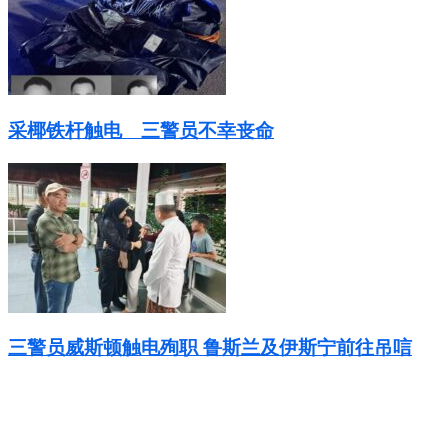
采椰铁杆触电 三警员不幸丧命
三警员威斯顿触电殉职 鲁斯兰及伊斯宁前往吊唁