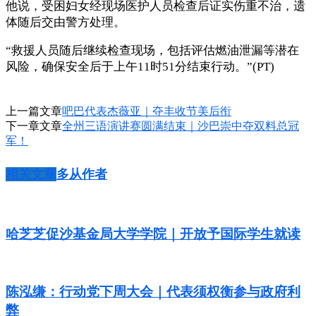
他说，受困妇女经现场医护人员检查后证实伤重不治，遗
体随后交由警方处理。
“救援人员随后继续检查现场，包括评估燃油泄漏等潜在
风险，确保安全后于上午11时51分结束行动。”(PT)
上一篇文章
吧巴代表杰薇亚｜夺丰收节美后衔
下一章文章
全州三语演讲赛圆满结束｜沙巴崇中夺双料总冠
军！
相关文章
多从作者
哈芝芝促沙基金局大学学院｜开放予国际学生就读
陈泓缣：行动党下周大会｜代表须权衡参与政府利
弊