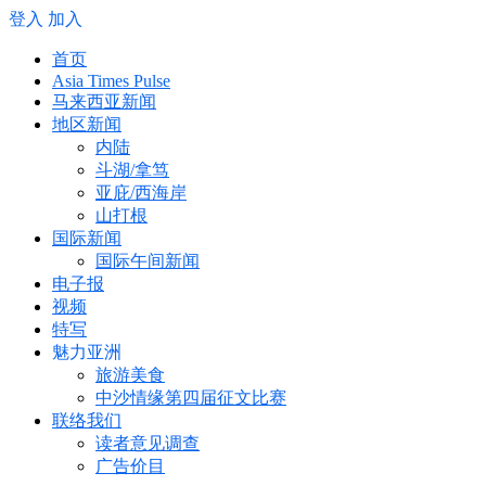
登入
加入
首页
Asia Times Pulse
马来西亚新闻
地区新闻
内陆
斗湖/拿笃
亚庇/西海岸
山打根
国际新闻
国际午间新闻
电子报
视频
特写
魅力亚洲
旅游美食
中沙情缘第四届征文比赛
联络我们
读者意见调查
广告价目