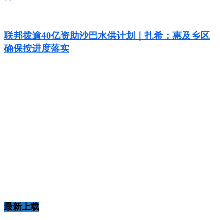
联邦拨逾40亿资助沙巴水供计划｜扎希：惠及乡区
确保按进度落实
最新上载