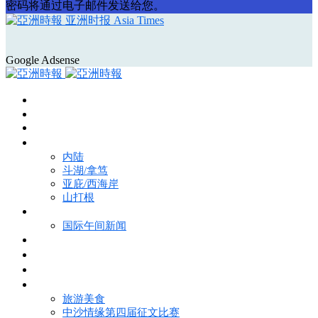
密码将通过电子邮件发送给您。
亚洲时报 Asia Times
Google Adsense
首页
Asia Times Pulse
马来西亚新闻
地区新闻
内陆
斗湖/拿笃
亚庇/西海岸
山打根
国际新闻
国际午间新闻
电子报
视频
特写
魅力亚洲
旅游美食
中沙情缘第四届征文比赛