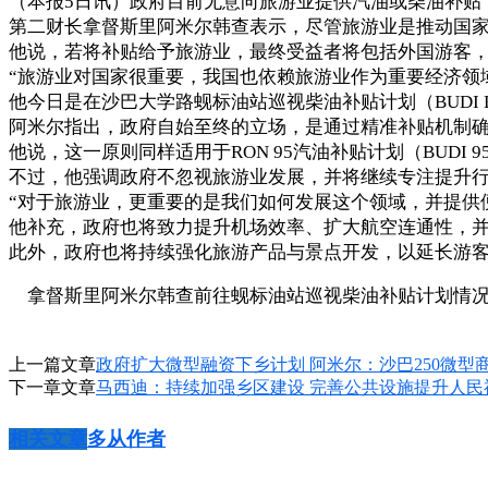
（本报5日讯）政府目前无意向旅游业提供汽油或柴油补贴
第二财长拿督斯里阿米尔韩查表示，尽管旅游业是推动国家
他说，若将补贴给予旅游业，最终受益者将包括外国游客
“旅游业对国家很重要，我国也依赖旅游业作为重要经济领
他今日是在沙巴大学路蚬标油站巡视柴油补贴计划（BUDI 
阿米尔指出，政府自始至终的立场，是通过精准补贴机制
他说，这一原则同样适用于RON 95汽油补贴计划（BUDI
不过，他强调政府不忽视旅游业发展，并将继续专注提升
“对于旅游业，更重要的是我们如何发展这个领域，并提供
他补充，政府也将致力提升机场效率、扩大航空连通性，
此外，政府也将持续强化旅游产品与景点开发，以延长游客
拿督斯里阿米尔韩查前往蚬标油站巡视柴油补贴计划情
上一篇文章
政府扩大微型融资下乡计划 阿米尔：沙巴250微型
下一章文章
马西迪：持续加强乡区建设 完善公共设施提升人民
相关文章
多从作者