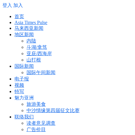
登入
加入
首页
Asia Times Pulse
马来西亚新闻
地区新闻
内陆
斗湖/拿笃
亚庇/西海岸
山打根
国际新闻
国际午间新闻
电子报
视频
特写
魅力亚洲
旅游美食
中沙情缘第四届征文比赛
联络我们
读者意见调查
广告价目