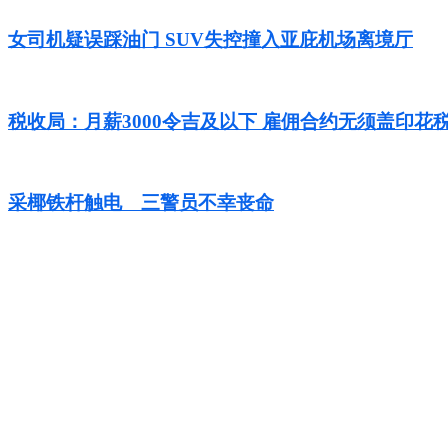
女司机疑误踩油门 SUV失控撞入亚庇机场离境厅
税收局：月薪3000令吉及以下 雇佣合约无须盖印花
采椰铁杆触电 三警员不幸丧命