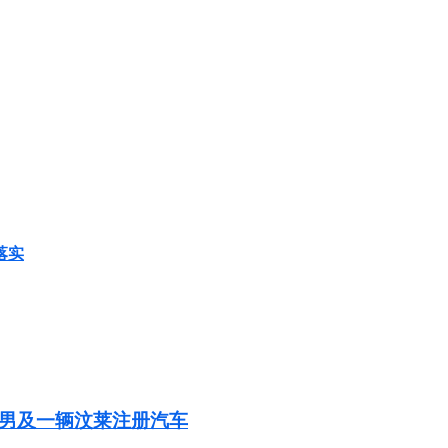
落实
2男及一辆汶莱注册汽车