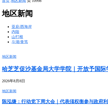
首页
地区新闻
页 10998
地区新闻
亚庇/西海岸
内陆
山打根
斗湖/拿笃
地区新闻
哈芝芝促沙基金局大学学院｜开放予国际
2026年8月8日
地区新闻
陈泓缣：行动党下周大会｜代表须权衡参与政府利