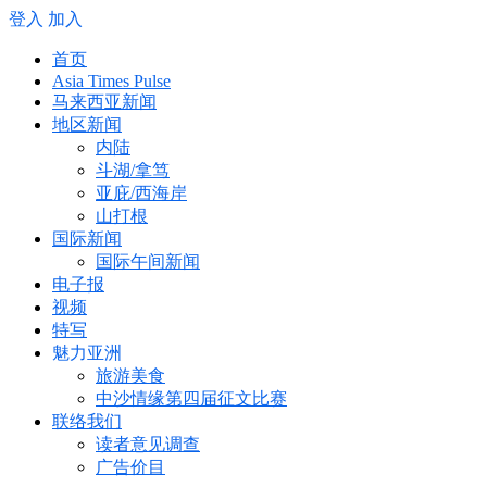
登入
加入
首页
Asia Times Pulse
马来西亚新闻
地区新闻
内陆
斗湖/拿笃
亚庇/西海岸
山打根
国际新闻
国际午间新闻
电子报
视频
特写
魅力亚洲
旅游美食
中沙情缘第四届征文比赛
联络我们
读者意见调查
广告价目