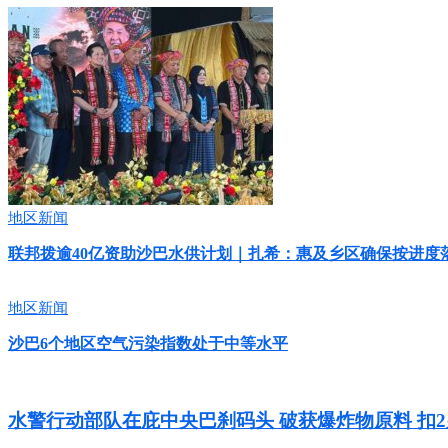
地区新闻
联邦拨逾40亿资助沙巴水供计划｜扎希：惠及乡区确保按进度
地区新闻
沙巴6个地区空气污染指数处于中等水平
水警行动部队在庇中央巴刹码头 破获爆炸物原料 扣