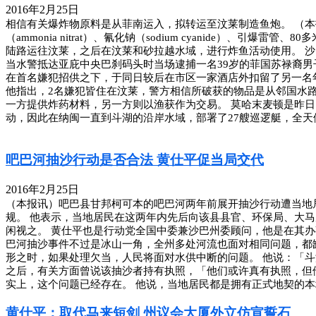
2016年2月25日
相信有关爆炸物原料是从菲南运入，拟转运至汶莱制造鱼炮。 （本
（ammonia nitrat）、氰化钠（sodium cyanide
陆路运往汶莱，之后在汶莱和砂拉越水域，进行炸鱼活动使用。 沙
当水警抵达亚庇中央巴刹码头时当场逮捕一名39岁的菲国苏禄裔男
在首名嫌犯招供之下，于同日较后在市区一家酒店外扣留了另一名年
他指出，2名嫌犯皆住在汶莱，警方相信所破获的物品是从邻国水
一方提供炸药材料，另一方则以渔获作为交易。 莫哈末麦顿是昨日
动，因此在纳闽一直到斗湖的沿岸水域，部署了27艘巡逻艇，全天
吧巴河抽沙行动是否合法 黄仕平促当局交代
2016年2月25日
（本报讯）吧巴县甘邦柯可本的吧巴河两年前展开抽沙行动遭当地
规。 他表示，当地居民在这两年内先后向该县县官、环保局、大
闲视之。 黄仕平也是行动党全国中委兼沙巴州委顾问，他是在其
巴河抽沙事件不过是冰山一角，全州多处河流也面对相同问题，都
形之时，如果处理欠当，人民将面对水供中断的问题。 他说：「
之后，有关方面曾说该抽沙者持有执照，「他们或许真有执照，但
实上，这个问题已经存在。 他说，当地居民都是拥有正式地契的本
黄仕平：取代马来短剑 州议会大厦外立仿宣誓石