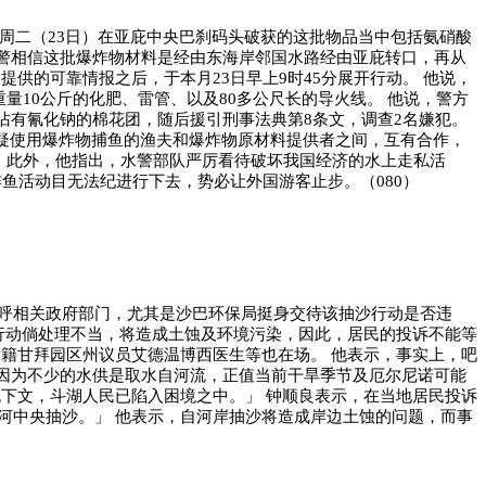
本周二（23日）在亚庇中央巴刹码头破获的这批物品当中包括氨硝酸
00。 而水警相信这批爆炸物材料是经由东海岸邻国水路经由亚庇转口，再从
供的可靠情报之后，于本月23日早上9时45分展开行动。 他说，
量10公斤的化肥、雷管、以及80多公尺长的导火线。 他说，警方
沾有氰化钠的棉花团，随后援引刑事法典第8条文，调查2名嫌犯。
疑使用爆炸物捕鱼的渔夫和爆炸物原材料提供者之间，互有合作，
。 此外，他指出，水警部队严厉看待破坏我国经济的水上走私活
鱼活动目无法纪进行下去，势必让外国游客止步。（080）
呼相关政府部门，尤其是沙巴环保局挺身交待该抽沙行动是否违
行动倘处理不当，将造成土蚀及环境污染，因此，居民的投诉不能等
籍甘拜园区州议员艾德温博西医生等也在场。 他表示，事实上，吧
，因为不少的水供是取水自河流，正值当前干旱季节及厄尔尼诺可能
下文，斗湖人民已陷入困境之中。」 钟顺良表示，在当地居民投诉
河中央抽沙。」 他表示，自河岸抽沙将造成岸边土蚀的问题，而事