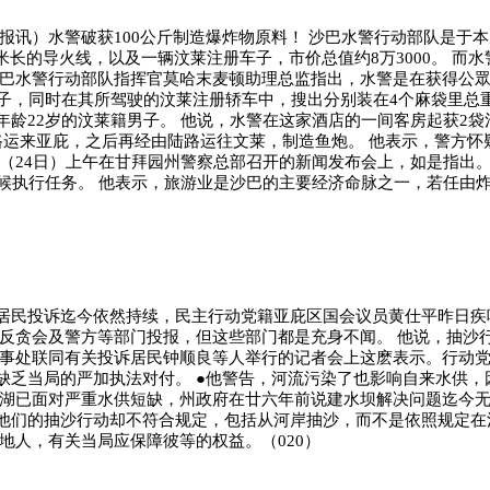
报讯）水警破获100公斤制造爆炸物原料！ 沙巴水警行动部队是于
）、引爆雷管、80多米长的导火线，以及一辆汶莱注册车子，市价总值约8万30
巴水警行动部队指挥官莫哈末麦顿助理总监指出，水警是在获得公眾提
子，同时在其所驾驶的汶莱注册轿车中，搜出分别装在4个麻袋里总重
龄22岁的汶莱籍男子。 他说，水警在这家酒店的一间客房起获2袋
路运来亚庇，之后再经由陆路运往文莱，制造鱼炮。 他表示，警方怀
（24日）上午在甘拜园州警察总部召开的新闻发布会上，如是指出
候执行任务。 他表示，旅游业是沙巴的主要经济命脉之一，若任由炸
居民投诉迄今依然持续，民主行动党籍亚庇区国会议员黄仕平昨日疾
马反贪会及警方等部门投报，但这些部门都是充身不闻。 他说，抽沙
办事处联同有关投诉居民钟顺良等人举行的记者会上这麽表示。行动党
缺乏当局的严加执法对付。 ●他警告，河流污染了也影响自来水供
斗湖已面对严重水供短缺，州政府在廿六年前说建水坝解决问题迄今无
他们的抽沙行动却不符合规定，包括从河岸抽沙，而不是依照规定在
地人，有关当局应保障彼等的权益。（020）