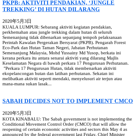
PKPB: AKTIVITI PENDAKIAN, ‘JUNGLE
TREKKING’ DI HUTAN DILARANG
2020年5月3日
KUALA LUMPUR: Sebarang aktiviti kegiatan pendakian,
perkhemahan atau jungle trekking dalam hutan di seluruh
Semenanjung tidak dibenarkan sepanjang tempoh pelaksanaan
Perintah Kawalan Pergerakan Bersyarat (PKPB). Pengarah Forest
Eco-Park dan Hutan Taman Negeri, Jabatan Perhutanan
Semenanjung Malaysia, Mohd Yussainy Md Yusop, berkata ini
kerana perkara itu antara senarai aktiviti yang dilarang Majlis
Keselamatan Negara di bawah perkara 17 Pengurusan Perhutanan.
"Perkara 17 Pengurusan Hutan, tidak membenarkan aktiviti
ekopelancongan hutan dan latihan perhutanan. Sekatan ini
melibatkan aktiviti seperti mendaki, menyelusuri air terjun atau
mana-mana sukan lasak...
SABAH DECIDES NOT TO IMPLEMENT CMCO
2020年5月3日
KOTA KINABALU: The Sabah government is not implementing the
Conditional Movement Control Order (CMCO) that will allow the
reopening of certain economic activities and sectors this May 4 as
announced by the federal government last Friday. Chief Minister