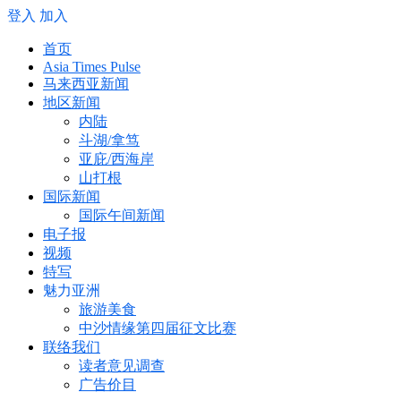
登入
加入
首页
Asia Times Pulse
马来西亚新闻
地区新闻
内陆
斗湖/拿笃
亚庇/西海岸
山打根
国际新闻
国际午间新闻
电子报
视频
特写
魅力亚洲
旅游美食
中沙情缘第四届征文比赛
联络我们
读者意见调查
广告价目