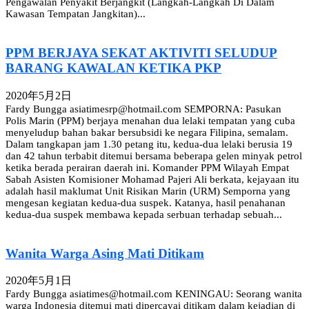
Pengawalan Penyakit Berjangkit (Langkah-Langkah Di Dalam
Kawasan Tempatan Jangkitan)...
PPM BERJAYA SEKAT AKTIVITI SELUDUP
BARANG KAWALAN KETIKA PKP
2020年5月2日
Fardy Bungga asiatimesrp@hotmail.com SEMPORNA: Pasukan
Polis Marin (PPM) berjaya menahan dua lelaki tempatan yang cuba
menyeludup bahan bakar bersubsidi ke negara Filipina, semalam.
Dalam tangkapan jam 1.30 petang itu, kedua-dua lelaki berusia 19
dan 42 tahun terbabit ditemui bersama beberapa gelen minyak petrol
ketika berada perairan daerah ini. Komander PPM Wilayah Empat
Sabah Asisten Komisioner Mohamad Pajeri Ali berkata, kejayaan itu
adalah hasil maklumat Unit Risikan Marin (URM) Semporna yang
mengesan kegiatan kedua-dua suspek. Katanya, hasil penahanan
kedua-dua suspek membawa kepada serbuan terhadap sebuah...
Wanita Warga Asing Mati Ditikam
2020年5月1日
Fardy Bungga asiatimes@hotmail.com KENINGAU: Seorang wanita
warga Indonesia ditemui mati dipercayai ditikam dalam kejadian di