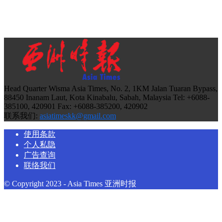
Head Quarter Wisma Asia Times, No. 2, 1KM Jalan Tuaran Bypass,
88450 Inanam Laut, Kota Kinabalu, Sabah, Malaysia Tel: +6088-
385100, 420901 Fax: +6088-385200, 420902
联系我们:
asiatimeskk@gmail.com
使用条款
个人私隐
广告查询
联络我们
© Copyright 2023 - Asia Times 亚洲时报