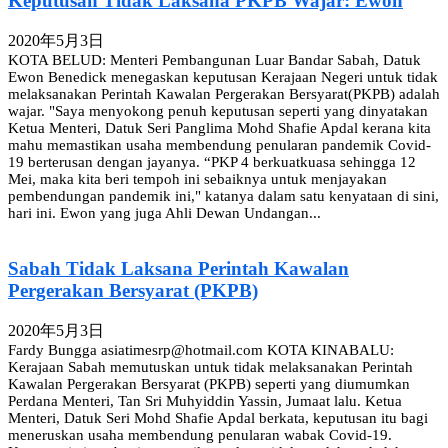
Keputusan Tidak Laksana PKPB Wajar: Ewon
2020年5月3日
KOTA BELUD: Menteri Pembangunan Luar Bandar Sabah, Datuk
Ewon Benedick menegaskan keputusan Kerajaan Negeri untuk tidak
melaksanakan Perintah Kawalan Pergerakan Bersyarat(PKPB) adalah
wajar. "Saya menyokong penuh keputusan seperti yang dinyatakan
Ketua Menteri, Datuk Seri Panglima Mohd Shafie Apdal kerana kita
mahu memastikan usaha membendung penularan pandemik Covid-
19 berterusan dengan jayanya. “PKP 4 berkuatkuasa sehingga 12
Mei, maka kita beri tempoh ini sebaiknya untuk menjayakan
pembendungan pandemik ini," katanya dalam satu kenyataan di sini,
hari ini. Ewon yang juga Ahli Dewan Undangan...
Sabah Tidak Laksana Perintah Kawalan
Pergerakan Bersyarat (PKPB)
2020年5月3日
Fardy Bungga asiatimesrp@hotmail.com KOTA KINABALU:
Kerajaan Sabah memutuskan untuk tidak melaksanakan Perintah
Kawalan Pergerakan Bersyarat (PKPB) seperti yang diumumkan
Perdana Menteri, Tan Sri Muhyiddin Yassin, Jumaat lalu. Ketua
Menteri, Datuk Seri Mohd Shafie Apdal berkata, keputusan itu bagi
meneruskan usaha membendung penularan wabak Covid-19.