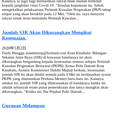
Katanya, ia juga bagi memastikan rakyat tidak mudah terdedah
kepada jangkitan virus Covid-19. “Susulan keputusan itu, Sabah
mengekalkan pelaksanaan Perintah Kawalan Pergerakan (PKP) tahap
empat yang akan berakhir pada 12 Mei. “Oleh itu, saya menyeru
rakyat untuk terus mematuhi Perintah Kawalan...
Jumlah SJR Akan Dikurangkan Mengikut
Kesesuaian.
2020年5月2日
Fardy Bungga asiatimesrp@hotmail.com Kota Kinabalu: Bilangan
Sekatan Jalan Raya (SJR) di kawasan bandaraya ini akan
dikurangkan bergantung kepada kesesuaian semasa selepas Perintah
Kawalan Pergerakan Bersyarat (PKPB). Ketua Polis Daerah Kota
Kinabalu, Asisten Komisioner Habibi Majinji berkata, kesesuaian
jumlah SJR itu akan dinilai semula pada 4 Mei ini berdasarkan syarat
PKPB yang diumumkan Perdana Menteri baru-baru ini. Katanya,
setakat ini, jumlah SJR yang dilaksanakan di bandaraya ketika ini
adalah sebanyak enam pusat pemeriksaan dan ianya mungkin akan
dikurangkan. “Ketika ini, Ibu Pejabat Polis Daerah...
Gurauan Melampau