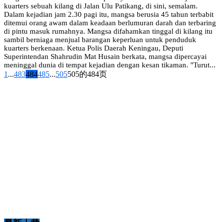
kuarters sebuah kilang di Jalan Ulu Patikang, di sini, semalam.
Dalam kejadian jam 2.30 pagi itu, mangsa berusia 45 tahun terbabit
ditemui orang awam dalam keadaan berlumuran darah dan terbaring
di pintu masuk rumahnya. Mangsa difahamkan tinggal di kilang itu
sambil berniaga menjual barangan keperluan untuk penduduk
kuarters berkenaan. Ketua Polis Daerah Keningau, Deputi
Superintendan Shahrudin Mat Husain berkata, mangsa dipercayai
meninggal dunia di tempat kejadian dengan kesan tikaman. "Turut...
1
...
483
484
485
...
505
505的484页