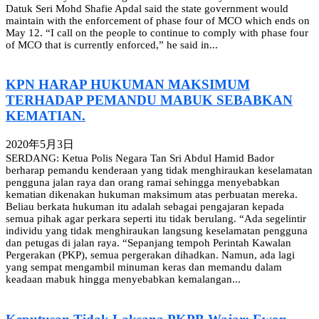
Datuk Seri Mohd Shafie Apdal said the state government would
maintain with the enforcement of phase four of MCO which ends on
May 12. “I call on the people to continue to comply with phase four
of MCO that is currently enforced,” he said in...
KPN HARAP HUKUMAN MAKSIMUM
TERHADAP PEMANDU MABUK SEBABKAN
KEMATIAN.
2020年5月3日
SERDANG: Ketua Polis Negara Tan Sri Abdul Hamid Bador
berharap pemandu kenderaan yang tidak menghiraukan keselamatan
pengguna jalan raya dan orang ramai sehingga menyebabkan
kematian dikenakan hukuman maksimum atas perbuatan mereka.
Beliau berkata hukuman itu adalah sebagai pengajaran kepada
semua pihak agar perkara seperti itu tidak berulang. “Ada segelintir
individu yang tidak menghiraukan langsung keselamatan pengguna
dan petugas di jalan raya. “Sepanjang tempoh Perintah Kawalan
Pergerakan (PKP), semua pergerakan dihadkan. Namun, ada lagi
yang sempat mengambil minuman keras dan memandu dalam
keadaan mabuk hingga menyebabkan kemalangan...