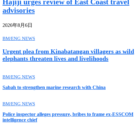
Hajiji urges review of East Coast travel
advisories
2026年8月6日
BM/ENG NEWS
Urgent plea from Kinabatangan villagers as wild
elephants threaten lives and livelihoods
BM/ENG NEWS
Sabah to strengthen marine research with China
BM/ENG NEWS
Police inspector alleges pressure, bribes to frame ex-ESSCOM
intelligence chief