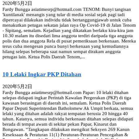
2020年5月2日
Fardy Bungga asiatimesrp@hotmail.com TENOM: Bunyi tangisan
'kuntilanak' menangis yang tular di media sosial sejak pagi tadi
dipercayai dilakukan individu tidak bertanggungjawab untuk cuba
menakutkan petugas sekatan jalan raya Op Covid-19 di Jalan Tenom
- Sipitang, semalam. Kejadian yang dikatakan berlaku kira-kira jam
10.30 malam itu disedari lima anggota terdiri daripada tiga anggota
polis dan dua anggota Rela di pusat pemeriksaan berkenaan. Mereka
terus cuba mengesan punca bunyi berkenaan yang kemudiannya
hilang selepas beberapa saat namun sempat dirakam anggota
petugas lain. Ketua Polis Daerah Tenom,...
10 Lelaki Ingkar PKP Ditahan
2020年5月2日
Fardy Bungga asiatimesrp@hotmail.com Papar: 10 lelaki ditahan
selepas didapati ingkar Perintah Kawalan Pergerakan (PKP) di tiga
kawasan berasingan di daerah ini, semalam. Ketua Polis Daerah
Papar Deputi Superintendan Batholomew Ak Umpit berkata, semua
lelaki yang ditahan adalah rakyat tempatan berusia 20 hingga 40
tahun. Katanya, semua individu berkenaan ditahan selepas didapati
berada di tempat awam di sekitar pekan Papar, Kinarut dan
Bongawan. “Tangkapan dilakukan mengikut Seksyen 269 Kanun
Keseksaan & Peraturan 11(1) Peraturan-Peraturan Pencegahan &