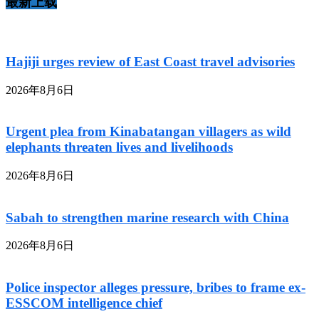
最新上载
Hajiji urges review of East Coast travel advisories
2026年8月6日
Urgent plea from Kinabatangan villagers as wild
elephants threaten lives and livelihoods
2026年8月6日
Sabah to strengthen marine research with China
2026年8月6日
Police inspector alleges pressure, bribes to frame ex-
ESSCOM intelligence chief