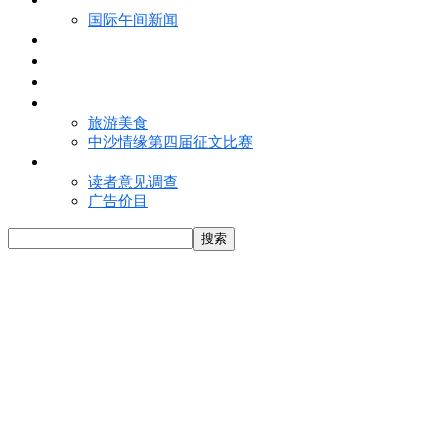
国际午间新闻
电子报
视频
特写
魅力亚洲
旅游美食
中沙情缘第四届征文比赛
联络我们
读者意见调查
广告价目