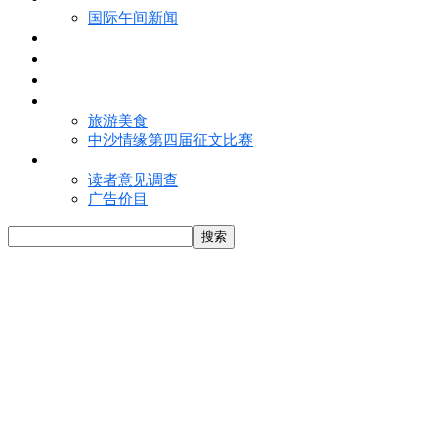
国际午间新闻
电子报
视频
特写
魅力亚洲
旅游美食
中沙情缘第四届征文比赛
联络我们
读者意见调查
广告价目