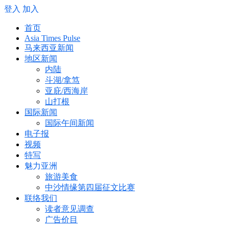
登入
加入
首页
Asia Times Pulse
马来西亚新闻
地区新闻
内陆
斗湖/拿笃
亚庇/西海岸
山打根
国际新闻
国际午间新闻
电子报
视频
特写
魅力亚洲
旅游美食
中沙情缘第四届征文比赛
联络我们
读者意见调查
广告价目