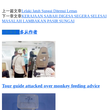
上一篇文章
Lelaki Jatuh Sungai Ditemui Lemas
下一章文章
KERAJAAN SABAH DIGESA SEGERA SELESAI
MASALAH LAMBAKAN PASIR SUNGAI
相关文章
多从作者
Tour guide attacked over monkey feeding advice