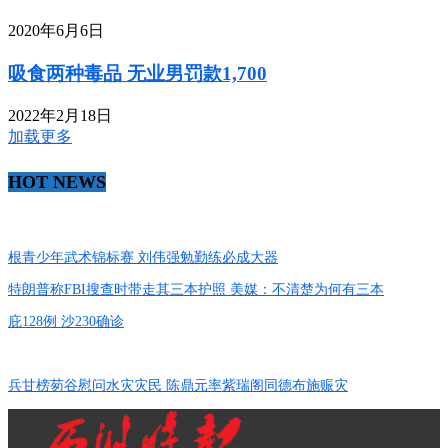
2020年6月6日
吸食两种毒品 无业男罚款1,700
2022年2月18日
加载更多
HOT NEWS
根青少年武术锦标赛 刘伟强勉勤练必成大器
特朗普称FBI搜查时带走其三本护照 美媒：不清楚为何有三本
庇128例 沙230确诊
兵甘榜茐谷慰问水灾灾民 陈鼎元率紫瑞阁同德布施赈灾