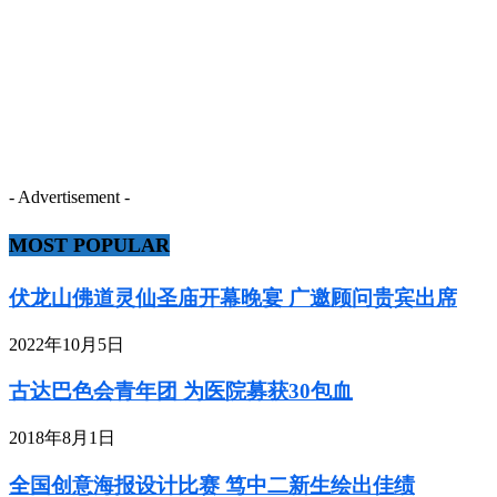
- Advertisement -
MOST POPULAR
伏龙山佛道灵仙圣庙开幕晚宴 广邀顾问贵宾出席
2022年10月5日
古达巴色会青年团 为医院募获30包血
2018年8月1日
全国创意海报设计比赛 笃中二新生绘出佳绩