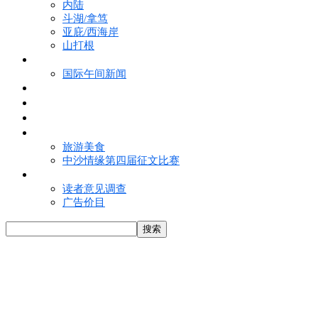
内陆
斗湖/拿笃
亚庇/西海岸
山打根
国际新闻
国际午间新闻
电子报
视频
特写
魅力亚洲
旅游美食
中沙情缘第四届征文比赛
联络我们
读者意见调查
广告价目