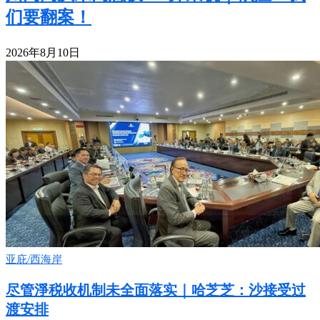
们要翻案！
2026年8月10日
亚庇/西海岸
尽管淨税收机制未全面落实｜哈芝芝：沙接受过
渡安排