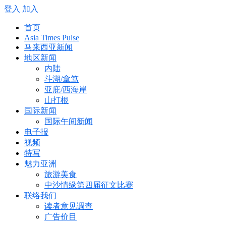
登入
加入
首页
Asia Times Pulse
马来西亚新闻
地区新闻
内陆
斗湖/拿笃
亚庇/西海岸
山打根
国际新闻
国际午间新闻
电子报
视频
特写
魅力亚洲
旅游美食
中沙情缘第四届征文比赛
联络我们
读者意见调查
广告价目