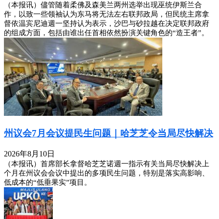
（本报讯）儘管随着柔佛及森美兰两州选举出现巫统伊斯兰合
作，以致一些领袖认为东马将无法左右联邦政局，但民统主席拿
督依温宾尼迪週一坚持认为表示，沙巴与砂拉越在决定联邦政府
的组成方面，包括由谁出任首相依然扮演关键角色的“造王者”。
州议会7月会议提民生问题｜哈芝芝令当局尽快解决
2026年8月10日
（本报讯）首席部长拿督哈芝芝诺週一指示有关当局尽快解决上
个月在州议会会议中提出的多项民生问题，特别是落实高影响、
低成本的“低垂果实”项目。