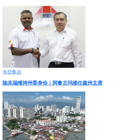
今日焦点
陆兆福维持州委身份｜阿鲁古玛接任森州主席