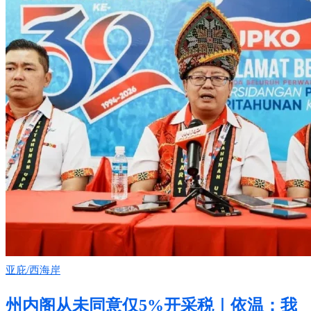
亚庇/西海岸
州内阁从未同意仅5%开采税｜依温：我