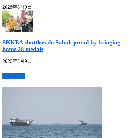
2026年8月9日
SKKBA shuttlers do Sabah proud by bringing
home 28 medals
2026年8月9日
国际新闻