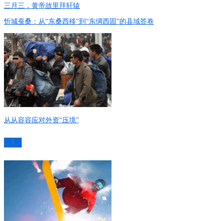
三月三，黄帝故里拜轩辕
忻城蚕桑：从“东桑西移”到“东绸西固”的县域答卷
从从容容应对外资“压境”
视频