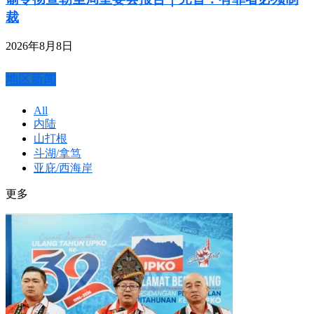
裁
2026年8月8日
地区新闻
All
内陆
山打根
斗湖/拿笃
亚庇/西海岸
更多