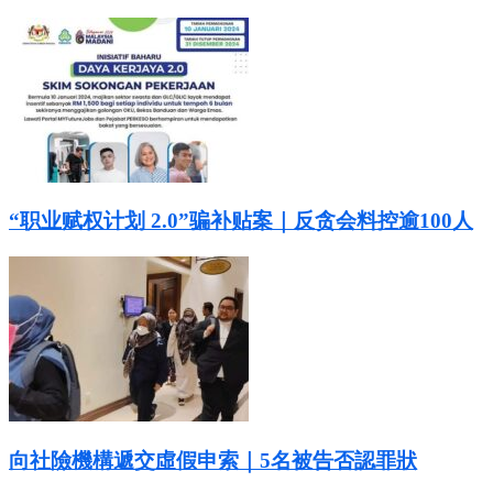
“职业赋权计划 2.0”骗补贴案｜反贪会料控逾100人
向社險機構遞交虛假申索｜5名被告否認罪狀