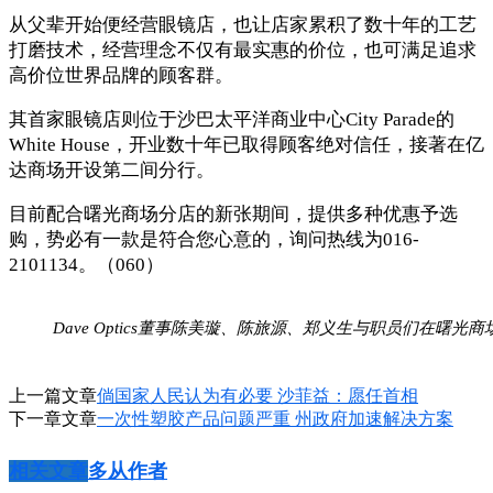
从父辈开始便经营眼镜店，也让店家累积了数十年的工艺
打磨技术，经营理念不仅有最实惠的价位，也可满足追求
高价位世界品牌的顾客群。
其首家眼镜店则位于沙巴太平洋商业中心City Parade的
White House，开业数十年已取得顾客绝对信任，接著在亿
达商场开设第二间分行。
目前配合曙光商场分店的新张期间，提供多种优惠予选
购，势必有一款是符合您心意的，询问热线为016-
2101134。（060）
Dave Optics董事陈美璇、陈旅源、郑义生与职员们在曙光
上一篇文章
倘国家人民认为有必要 沙菲益：愿任首相
下一章文章
一次性塑胶产品问题严重 州政府加速解决方案
相关文章
多从作者