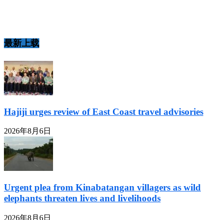
最新上载
Hajiji urges review of East Coast travel advisories
2026年8月6日
Urgent plea from Kinabatangan villagers as wild
elephants threaten lives and livelihoods
2026年8月6日