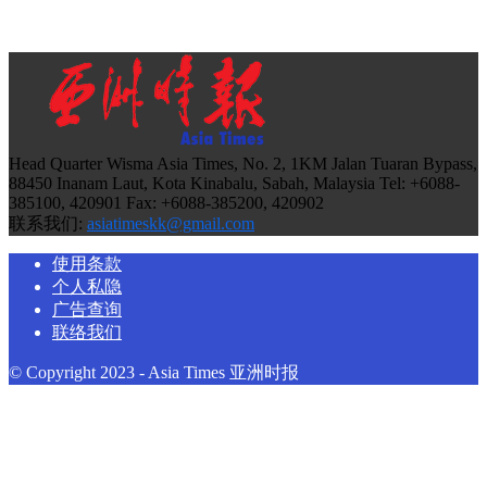
Head Quarter Wisma Asia Times, No. 2, 1KM Jalan Tuaran Bypass,
88450 Inanam Laut, Kota Kinabalu, Sabah, Malaysia Tel: +6088-
385100, 420901 Fax: +6088-385200, 420902
联系我们:
asiatimeskk@gmail.com
使用条款
个人私隐
广告查询
联络我们
© Copyright 2023 - Asia Times 亚洲时报