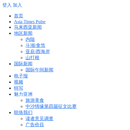
登入
加入
首页
Asia Times Pulse
马来西亚新闻
地区新闻
内陆
斗湖/拿笃
亚庇/西海岸
山打根
国际新闻
国际午间新闻
电子报
视频
特写
魅力亚洲
旅游美食
中沙情缘第四届征文比赛
联络我们
读者意见调查
广告价目