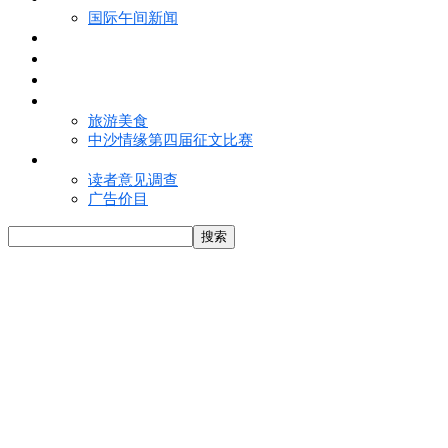
国际午间新闻
电子报
视频
特写
魅力亚洲
旅游美食
中沙情缘第四届征文比赛
联络我们
读者意见调查
广告价目