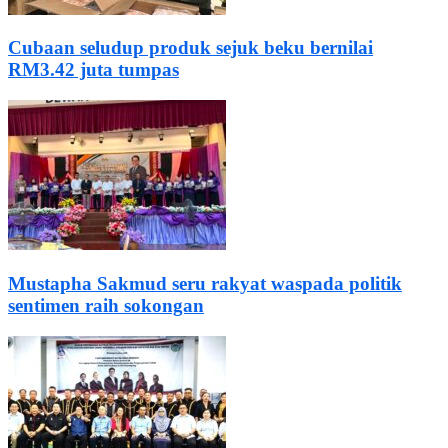
Cubaan seludup produk sejuk beku bernilai
RM3.42 juta tumpas
Mustapha Sakmud seru rakyat waspada politik
sentimen raih sokongan