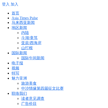
登入
加入
首页
Asia Times Pulse
马来西亚新闻
地区新闻
内陆
斗湖/拿笃
亚庇/西海岸
山打根
国际新闻
国际午间新闻
电子报
视频
特写
魅力亚洲
旅游美食
中沙情缘第四届征文比赛
联络我们
读者意见调查
广告价目