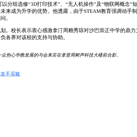
可以分组选修“3D打印技术”、“无人机操作”及“物联网概念
来成为升学的优势。他透露，由于STEAM教育强调动手制作
询问。
规划。校长表示衷心感激拿汀周赖秀琼对沙巴崇正中学的鼎力
辜负各界对该校的支持与协助。
一众热心华教发展的与会来宾在拿督周树声科技大楼前合影。
网友不买账