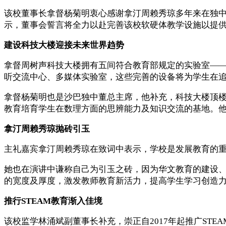
该校董事长拿督杨菊明衷心感谢拿汀周赖秀琼多年来在独
示，董事会誓言将全力以赴完善该校软硬体教学设施以提
建设科技大楼迎接未来世界趋势
拿督周树声科技大楼拥有五间符合教育部规定的实验室—
听交流中心、多媒体实验室，这些完善的设备将为学生在
拿督杨菊明也是沙巴独中董总主席，他补充，科技大楼顶楼
教育培育学生在数理方面的思辨能力及知识交流的基地。他
拿汀周赖秀琼抛砖引玉
主礼嘉宾拿汀周赖秀琼在致词中表示，学校是发展教育的
她也在演讲中谦称自己为引玉之砖，因为华文教育的建设
的宽度及厚度，激发教师教育新活力，提高学生学习创造力
推行STEAM教育渐入佳境
该校监学林涌斌副董事长补充，崇正自2017年起推广STE