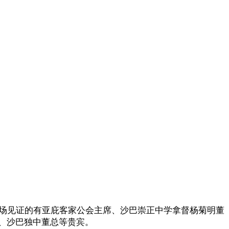
在场见证的有亚庇客家公会主席、沙巴崇正中学拿督杨菊明董
、沙巴独中董总等贵宾。