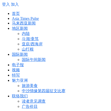
登入
加入
首页
Asia Times Pulse
马来西亚新闻
地区新闻
内陆
斗湖/拿笃
亚庇/西海岸
山打根
国际新闻
国际午间新闻
电子报
视频
特写
魅力亚洲
旅游美食
中沙情缘第四届征文比赛
联络我们
读者意见调查
广告价目