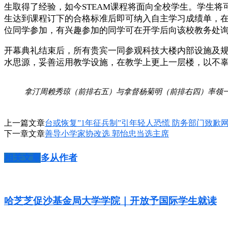
生取得了经验，如今STEAM课程将面向全校学生。学生将
生达到课程订下的合格标准后即可纳入自主学习成绩单，在未
位同学参加，有兴趣参加的同学可在开学后向该校教务处
开幕典礼结束后，所有贵宾一同参观科技大楼内部设施及
水思源，妥善运用教学设施，在教学上更上一层楼，以不
拿汀周赖秀琼（前排右五）与拿督杨菊明（前排右四）率领
上一篇文章
台或恢复”1年征兵制”引年轻人恐慌 防务部门致歉
下一章文章
善导小学家协改选 郭怡忠当选主席
相关文章
多从作者
哈芝芝促沙基金局大学学院｜开放予国际学生就读