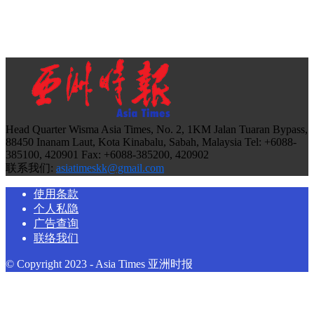
Head Quarter Wisma Asia Times, No. 2, 1KM Jalan Tuaran Bypass,
88450 Inanam Laut, Kota Kinabalu, Sabah, Malaysia Tel: +6088-
385100, 420901 Fax: +6088-385200, 420902
联系我们:
asiatimeskk@gmail.com
使用条款
个人私隐
广告查询
联络我们
© Copyright 2023 - Asia Times 亚洲时报