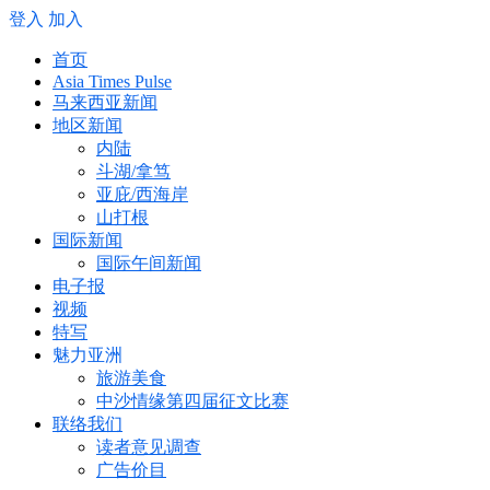
登入
加入
首页
Asia Times Pulse
马来西亚新闻
地区新闻
内陆
斗湖/拿笃
亚庇/西海岸
山打根
国际新闻
国际午间新闻
电子报
视频
特写
魅力亚洲
旅游美食
中沙情缘第四届征文比赛
联络我们
读者意见调查
广告价目