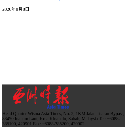
2026年8月8日
Head Quarter Wisma Asia Times, No. 2, 1KM Jalan Tuaran Bypass,
88450 Inanam Laut, Kota Kinabalu, Sabah, Malaysia Tel: +6088-
385100, 420901 Fax: +6088-385200, 420902