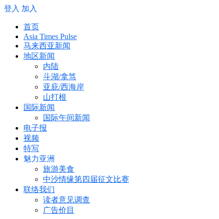
登入
加入
首页
Asia Times Pulse
马来西亚新闻
地区新闻
内陆
斗湖/拿笃
亚庇/西海岸
山打根
国际新闻
国际午间新闻
电子报
视频
特写
魅力亚洲
旅游美食
中沙情缘第四届征文比赛
联络我们
读者意见调查
广告价目