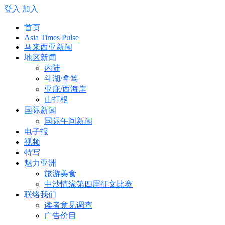
登入
加入
首页
Asia Times Pulse
马来西亚新闻
地区新闻
内陆
斗湖/拿笃
亚庇/西海岸
山打根
国际新闻
国际午间新闻
电子报
视频
特写
魅力亚洲
旅游美食
中沙情缘第四届征文比赛
联络我们
读者意见调查
广告价目