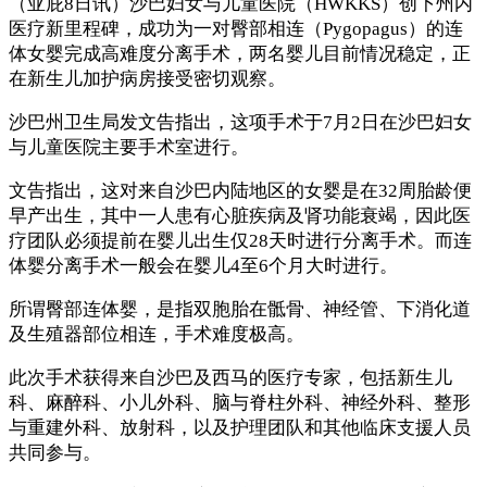
（亚庇8日讯）沙巴妇女与儿童医院（HWKKS）创下州内
医疗新里程碑，成功为一对臀部相连（Pygopagus）的连
体女婴完成高难度分离手术，两名婴儿目前情况稳定，正
在新生儿加护病房接受密切观察。
沙巴州卫生局发文告指出，这项手术于7月2日在沙巴妇女
与儿童医院主要手术室进行。
文告指出，这对来自沙巴内陆地区的女婴是在32周胎龄便
早产出生，其中一人患有心脏疾病及肾功能衰竭，因此医
疗团队必须提前在婴儿出生仅28天时进行分离手术。而连
体婴分离手术一般会在婴儿4至6个月大时进行。
所谓臀部连体婴，是指双胞胎在骶骨、神经管、下消化道
及生殖器部位相连，手术难度极高。
此次手术获得来自沙巴及西马的医疗专家，包括新生儿
科、麻醉科、小儿外科、脑与脊柱外科、神经外科、整形
与重建外科、放射科，以及护理团队和其他临床支援人员
共同参与。