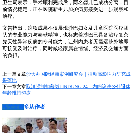
卫生局表示，手术顺利完成后，两名婴儿已成功分离，目
前情况稳定，正在医院新生儿加护病房接受进一步观察和
治疗。
文告指出，这项成果不仅展现沙巴妇女及儿童医院医疗团
队的专业能力与奉献精神，也标志着沙巴已具备治疗复杂
先天性异常疾病的专科能力，让州内患者无需远赴外地即
可接受及时治疗，同时减轻家属在情绪、经济及交通方面
的负担。
上一篇文章
沙大办国际经商案例研究会｜推动高影响力研究成
果落地
下一章文章
取消强制扣薪缴LINDUNG 24｜内阁议决公仆退休
年龄维持60岁
相关文章
多从作者