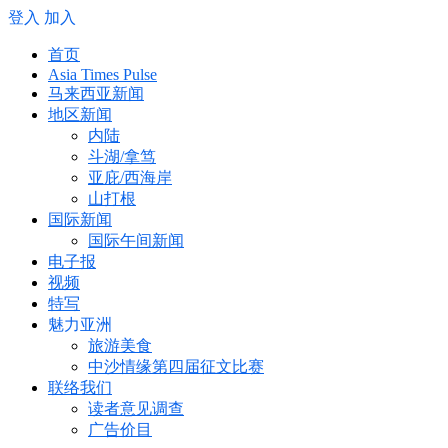
登入
加入
首页
Asia Times Pulse
马来西亚新闻
地区新闻
内陆
斗湖/拿笃
亚庇/西海岸
山打根
国际新闻
国际午间新闻
电子报
视频
特写
魅力亚洲
旅游美食
中沙情缘第四届征文比赛
联络我们
读者意见调查
广告价目