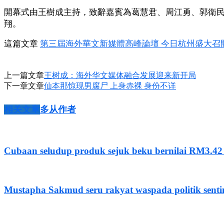
開幕式由王樹成主持，致辭嘉賓為葛慧君、周江勇、郭衛
翔。
這篇文章
第三屆海外華文新媒體高峰論壇 今日杭州盛大召
上一篇文章
王树成：海外华文媒体融合发展迎来新开局
下一章文章
仙本那惊现男腐尸 上身赤裸 身份不详
相关文章
多从作者
Cubaan seludup produk sejuk beku bernilai RM3.42
Mustapha Sakmud seru rakyat waspada politik sent