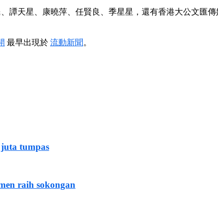
民、譚天星、康曉萍、任賢良、季星星，還有香港大公文匯傳
開
最早出現於
流動新聞
。
 juta tumpas
imen raih sokongan