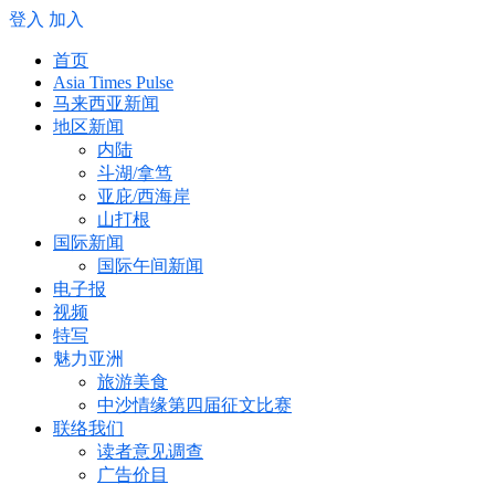
登入
加入
首页
Asia Times Pulse
马来西亚新闻
地区新闻
内陆
斗湖/拿笃
亚庇/西海岸
山打根
国际新闻
国际午间新闻
电子报
视频
特写
魅力亚洲
旅游美食
中沙情缘第四届征文比赛
联络我们
读者意见调查
广告价目