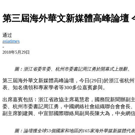
第三屆海外華文新媒體高峰論壇 
通过
asiatimes
-
2018年5月29日
圖︰浙江省委常委、杭州市委書記周江勇於開幕式上致辭。
第三屆海外華文新媒體高峰論壇，今日(29日)於浙江省杭
表、知名僑領和專家學者等300多位嘉賓參與。
出席嘉賓包括︰浙江省政協主席葛慧君，國務院新聞辦副
委、杭州市委書記周江勇，中國網絡社會組織聯合會會長
副主席劉建興、中宣部國際聯絡局副局長陳大為，中央網
圖︰論壇獲全球53個國家和地區的165家海外華媒新媒體代