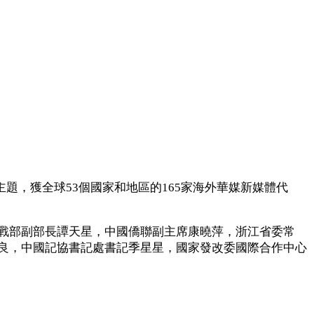
題，獲全球53個國家和地區的165家海外華媒新媒體代
戰部副部長譚天星，中國僑聯副主席康曉萍，浙江省委常
良，中國記協書記處書記季星星，國家發改委國際合作中心