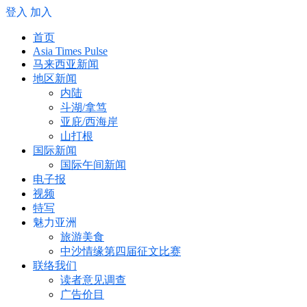
登入
加入
首页
Asia Times Pulse
马来西亚新闻
地区新闻
内陆
斗湖/拿笃
亚庇/西海岸
山打根
国际新闻
国际午间新闻
电子报
视频
特写
魅力亚洲
旅游美食
中沙情缘第四届征文比赛
联络我们
读者意见调查
广告价目