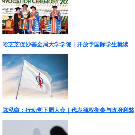
哈芝芝促沙基金局大学学院｜开放予国际学生就读
陈泓缣：行动党下周大会｜代表须权衡参与政府利弊