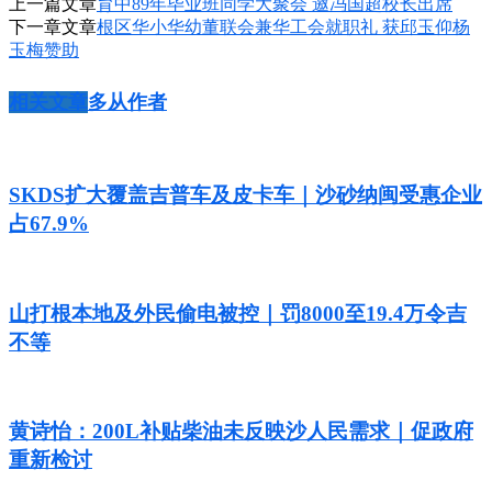
上一篇文章
育中89年毕业班同学大聚会 邀冯国超校长出席
下一章文章
根区华小华幼董联会兼华工会就职礼 获邱玉仰杨
玉梅赞助
相关文章
多从作者
SKDS扩大覆盖吉普车及皮卡车｜沙砂纳闽受惠企业
占67.9%
山打根本地及外民偷电被控｜罚8000至19.4万令吉
不等
黄诗怡：200L补贴柴油未反映沙人民需求｜促政府
重新检讨