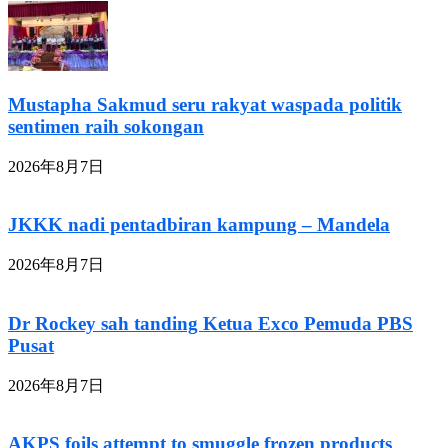
Mustapha Sakmud seru rakyat waspada politik
sentimen raih sokongan
2026年8月7日
JKKK nadi pentadbiran kampung – Mandela
2026年8月7日
Dr Rockey sah tanding Ketua Exco Pemuda PBS
Pusat
2026年8月7日
AKPS foils attempt to smuggle frozen products