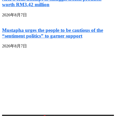
worth RM3.42 million
2026年8月7日
Mustapha urges the people to be cautious of the
“sentiment politics” to garner support
2026年8月7日