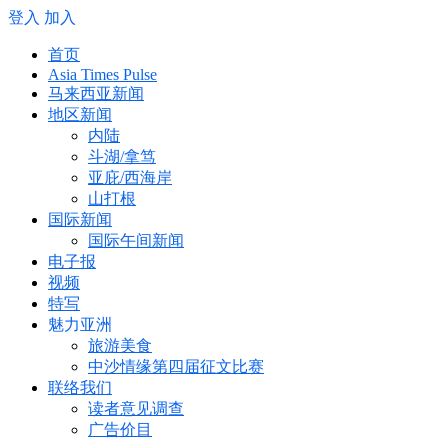
登入
加入
首页
Asia Times Pulse
马来西亚新闻
地区新闻
内陆
斗湖/拿笃
亚庇/西海岸
山打根
国际新闻
国际午间新闻
电子报
视频
特写
魅力亚洲
旅游美食
中沙情缘第四届征文比赛
联络我们
读者意见调查
广告价目