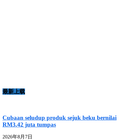
最新上载
Cubaan seludup produk sejuk beku bernilai
RM3.42 juta tumpas
2026年8月7日