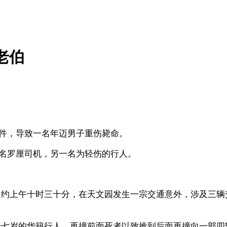
老伯
事件，导致一名年迈男子重伤毙命。
一名罗厘司机，另一名为轻伤的行人。
日约上午十时三十分，在天文园发生一宗交通意外，涉及三辆
十七岁的华籍行人，再撞前面死者以致推到后面再撞向一部四