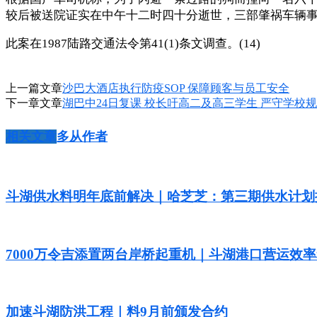
较后被送院证实在中午十二时四十分逝世，三部肇祸车辆
此案在1987陆路交通法令第41(1)条文调查。(14)
上一篇文章
沙巴大酒店执行防疫SOP 保障顾客与员工安全
下一章文章
湖巴中24日复课 校长吁高二及高三学生 严守学校
相关文章
多从作者
斗湖供水料明年底前解决｜哈芝芝：第三期供水计划
7000万令吉添置两台岸桥起重机｜斗湖港口营运效
加速斗湖防洪工程｜料9月前颁发合约