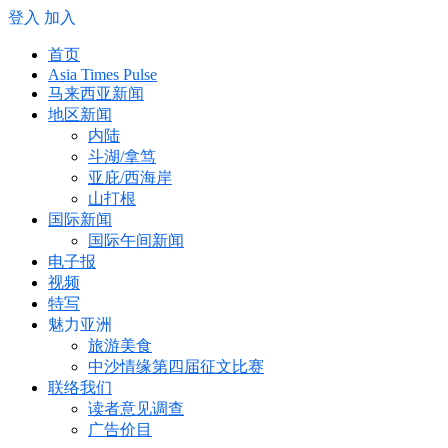
登入
加入
首页
Asia Times Pulse
马来西亚新闻
地区新闻
内陆
斗湖/拿笃
亚庇/西海岸
山打根
国际新闻
国际午间新闻
电子报
视频
特写
魅力亚洲
旅游美食
中沙情缘第四届征文比赛
联络我们
读者意见调查
广告价目