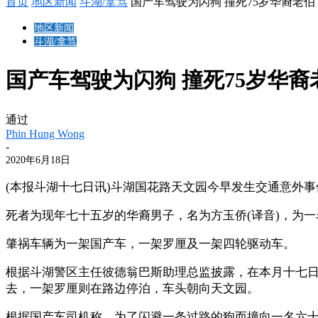
首页
地区新闻
斗湖/拿笃
国产车驾驶为闪狗 撞死75岁华裔老伯
地区新闻
斗湖/拿笃
国产车驾驶为闪狗 撞死75岁华裔
通过
Phin Hung Wong
-
2020年6月18日
(本报斗湖十七日讯)斗湖国花路天文园今早发生交通意外
死者为现年七十五岁的华裔男子，名为方玉侨(译音)，为
肇祸车辆为一架国产车，一架罗厘及一架四轮驱动车。
根据斗湖警区主任彼德翁巴斯助理总监披露，在本月十七
去，一架罗厘则在路边停泊，车头朝向天文园。
根据国产车司机称，为了闪避一条过路的狗而撞向一名六