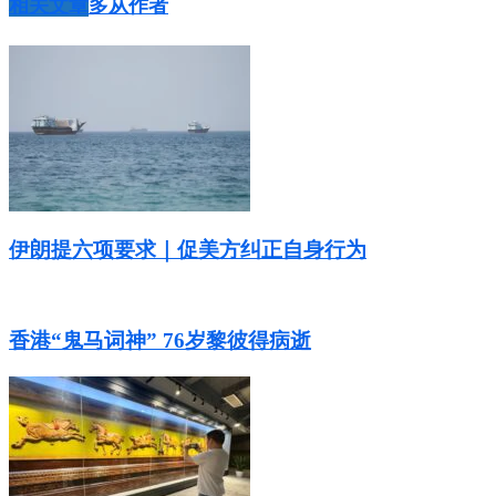
相关文章
多从作者
伊朗提六项要求｜促美方纠正自身行为
香港“鬼马词神” 76岁黎彼得病逝