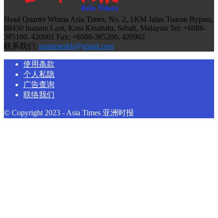
Head Quarter Wisma Asia Times, No. 2, 1KM Jalan Tuaran Bypass,
88450 Inanam Laut, Kota Kinabalu, Sabah, Malaysia Tel: +6088-
385100, 420901 Fax: +6088-385200, 420902
联系我们:
asiatimeskk@gmail.com
使用条款
个人私隐
广告查询
联络我们
© Copyright 2023 - Asia Times 亚洲时报