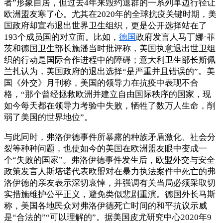
者”形象自居，但过去4年来毁约退群的一系列单边行径让
欧洲盟友寒了心。尤其在2020年的全球抗疫关键时期，美
国政府却宣布退出世界卫生组织，更是公开选择站在了
193个成员国的对立面。比如，
德国
政府发言人马丁娜·菲
茨和德国卫生部长施潘当时批评称，美国执意退出世卫组
织的行动是国际合作进程中的障碍；意大利卫生部长斯佩
兰扎认为，美国政府的退出选择“是严重并且错误的”。美
国《外交》月刊称，美国的领导力在抗疫中表现不合
格，“那个曾经拯救欧洲并建立自由国际秩序的国家，现
如今每天都在领导力考验中失败，牺牲了数万人生命，削
弱了美国的世界地位”。
与此同时，弗洛伊德事件所暴露的种族矛盾激化、社会分
裂等种种问题，也使如今的美国在欧洲盟友眼中变成一
个“失败的国家”。弗洛伊德事件发生后，欧盟外交与安全
政策发言人斯塔诺代表欧盟对在暴力执法案件中死亡的弗
洛伊德的亲友表示深切哀悼，并强调有关当局必须采取切
实措施维护公平正义，避免类似悲剧重演。德国外长马斯
称，美国各地民众对弗洛伊德死亡时间的和平抗议示威
是“合法的”“可以理解的”。据美国皮尤研究中心2020年9