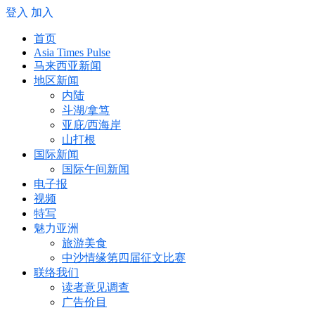
登入
加入
首页
Asia Times Pulse
马来西亚新闻
地区新闻
内陆
斗湖/拿笃
亚庇/西海岸
山打根
国际新闻
国际午间新闻
电子报
视频
特写
魅力亚洲
旅游美食
中沙情缘第四届征文比赛
联络我们
读者意见调查
广告价目