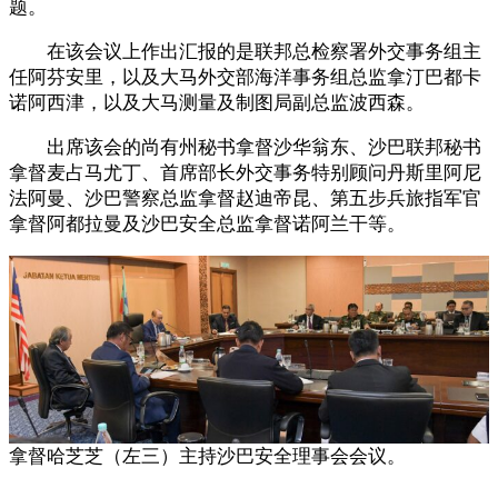
题。
在该会议上作出汇报的是联邦总检察署外交事务组主
任阿芬安里，以及大马外交部海洋事务组总监拿汀巴都卡
诺阿西津，以及大马测量及制图局副总监波西森。
出席该会的尚有州秘书拿督沙华翁东、沙巴联邦秘书
拿督麦占马尤丁、首席部长外交事务特别顾问丹斯里阿尼
法阿曼、沙巴警察总监拿督赵迪帝昆、第五步兵旅指军官
拿督阿都拉曼及沙巴安全总监拿督诺阿兰干等。
拿督哈芝芝（左三）主持沙巴安全理事会会议。