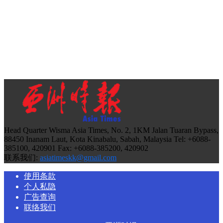
Head Quarter Wisma Asia Times, No. 2, 1KM Jalan Tuaran Bypass,
88450 Inanam Laut, Kota Kinabalu, Sabah, Malaysia Tel: +6088-
385100, 420901 Fax: +6088-385200, 420902
联系我们:
asiatimeskk@gmail.com
使用条款
个人私隐
广告查询
联络我们