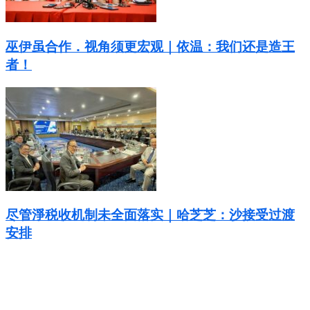
巫伊虽合作．视角须更宏观｜依温：我们还是造王
者！
尽管淨税收机制未全面落实｜哈芝芝：沙接受过渡
安排