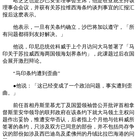
哈芝芝也是沙巴安全理事会主席，他是在亚庇主持该
理事会会议，并获有关苏拉维西海条约谈判事宜的汇报汇
报后这麽表示。
他表示，一旦有关条约确立，沙巴将加以遵守，「所
有问题都得到友好解决。」
他说，印尼总统佐科威于上个月访问大马签署了「马
印关于苏拉威西海两国领海划界条约」，此课题过后在国
会展开激烈辩论。
“马印条约遭到歪曲”
●他说：「这已经变成了一个政治问题，事实遭到歪
曲。」
前任首相丹斯里慕尤丁及国盟领袖曾公开批评首相拿
督斯里安华领导的联邦政府在该条约下就大马领土主权问
题作出妥协，惟遭安华否认，后者指上个月他与佐科威所
签署的条约，只涉及双方已同意的部份，并不包括尚存争
议的部份如涉及西巴迪岛及柔佛州的丹绒比拉巴海港的问