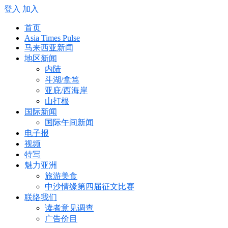
登入
加入
首页
Asia Times Pulse
马来西亚新闻
地区新闻
内陆
斗湖/拿笃
亚庇/西海岸
山打根
国际新闻
国际午间新闻
电子报
视频
特写
魅力亚洲
旅游美食
中沙情缘第四届征文比赛
联络我们
读者意见调查
广告价目