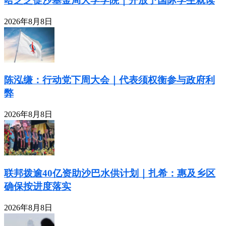
哈芝芝促沙基金局大学学院｜开放予国际学生就读
2026年8月8日
陈泓缣：行动党下周大会｜代表须权衡参与政府利
弊
2026年8月8日
联邦拨逾40亿资助沙巴水供计划｜扎希：惠及乡区
确保按进度落实
2026年8月8日