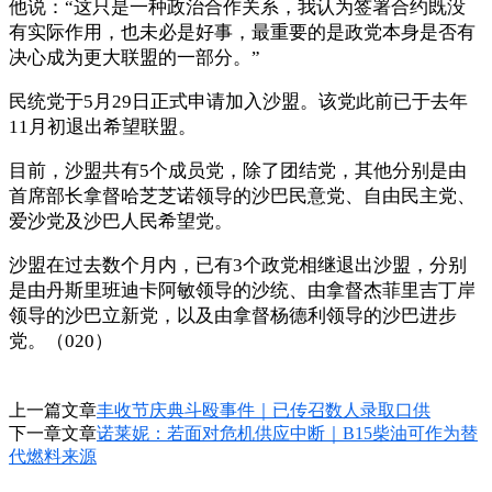
他说：“这只是一种政治合作关系，我认为签署合约既没
有实际作用，也未必是好事，最重要的是政党本身是否有
决心成为更大联盟的一部分。”
民统党于5月29日正式申请加入沙盟。该党此前已于去年
11月初退出希望联盟。
目前，沙盟共有5个成员党，除了团结党，其他分别是由
首席部长拿督哈芝芝诺领导的沙巴民意党、自由民主党、
爱沙党及沙巴人民希望党。
沙盟在过去数个月内，已有3个政党相继退出沙盟，分别
是由丹斯里班迪卡阿敏领导的沙统、由拿督杰菲里吉丁岸
领导的沙巴立新党，以及由拿督杨德利领导的沙巴进步
党。（020）
上一篇文章
丰收节庆典斗殴事件｜已传召数人录取口供
下一章文章
诺莱妮：若面对危机供应中断｜B15柴油可作为替
代燃料来源