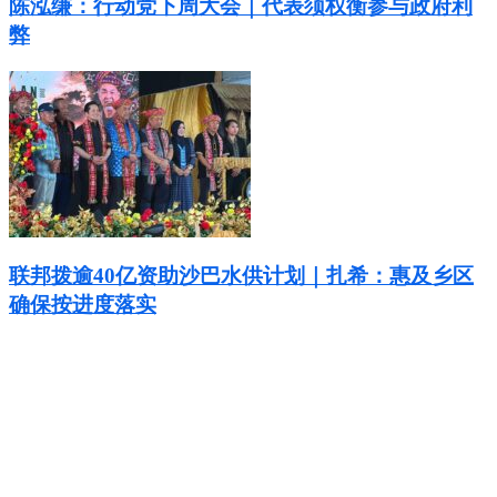
陈泓缣：行动党下周大会｜代表须权衡参与政府利
弊
联邦拨逾40亿资助沙巴水供计划｜扎希：惠及乡区
确保按进度落实