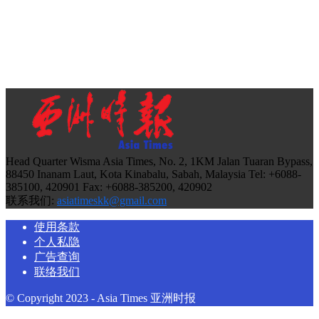
Head Quarter Wisma Asia Times, No. 2, 1KM Jalan Tuaran Bypass,
88450 Inanam Laut, Kota Kinabalu, Sabah, Malaysia Tel: +6088-
385100, 420901 Fax: +6088-385200, 420902
联系我们:
asiatimeskk@gmail.com
使用条款
个人私隐
广告查询
联络我们
© Copyright 2023 - Asia Times 亚洲时报