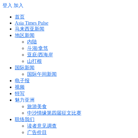
登入
加入
首页
Asia Times Pulse
马来西亚新闻
地区新闻
内陆
斗湖/拿笃
亚庇/西海岸
山打根
国际新闻
国际午间新闻
电子报
视频
特写
魅力亚洲
旅游美食
中沙情缘第四届征文比赛
联络我们
读者意见调查
广告价目