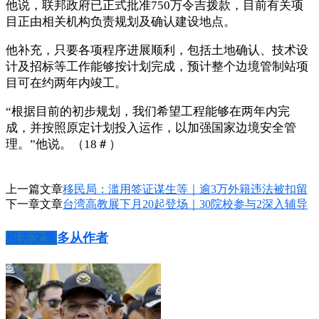
他说，联邦政府已正式批准750万令吉拨款，目前有关项
目正由相关机构负责规划及确认建设地点。
他补充，只要各项程序进展顺利，包括土地确认、技术设
计及招标等工作能够按计划完成，预计整个边境管制站项
目可在约两年内竣工。
“根据目前的初步规划，我们希望工程能够在两年内完
成，并按照原定计划投入运作，以加强国家边境安全管
理。”他说。（18＃）
上一篇文章
移民局：滥用签证谋生等｜逾3万外籍违法被扣留
下一章文章
台湾高教展下月20起登场｜30院校参与2深入辅导
相关文章
多从作者