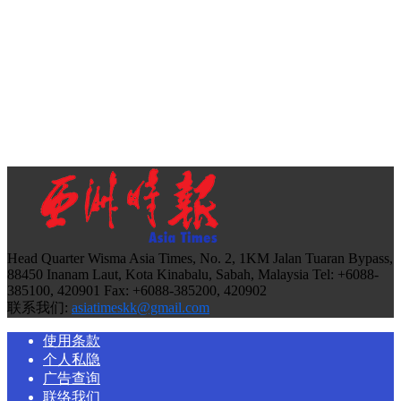
Head Quarter Wisma Asia Times, No. 2, 1KM Jalan Tuaran Bypass,
88450 Inanam Laut, Kota Kinabalu, Sabah, Malaysia Tel: +6088-
385100, 420901 Fax: +6088-385200, 420902
联系我们:
asiatimeskk@gmail.com
使用条款
个人私隐
广告查询
联络我们