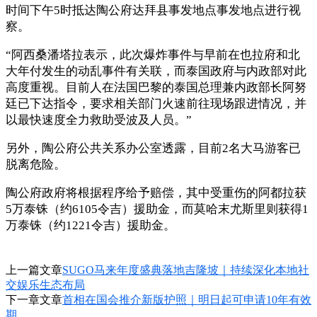
时间下午5时抵达陶公府达拜县事发地点事发地点进行视
察。
“阿西桑潘塔拉表示，此次爆炸事件与早前在也拉府和北
大年付发生的动乱事件有关联，而泰国政府与内政部对此
高度重视。目前人在法国巴黎的泰国总理兼内政部长阿努
廷已下达指令，要求相关部门火速前往现场跟进情况，并
以最快速度全力救助受波及人员。”
另外，陶公府公共关系办公室透露，目前2名大马游客已
脱离危险。
陶公府政府将根据程序给予赔偿，其中受重伤的阿都拉获
5万泰铢（约6105令吉）援助金，而莫哈末尤斯里则获得1
万泰铢（约1221令吉）援助金。
上一篇文章
SUGO马来年度盛典落地吉隆坡｜持续深化本地社
交娱乐生态布局
下一章文章
首相在国会推介新版护照｜明日起可申请10年有效
期