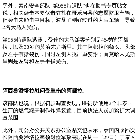
另外，泰南安全部队“第955特遣队”也在脸书专页贴文
说，相关袭击本要伏击驻扎在哥乐河县的志愿防卫车辆，
但袭击未能击中目标，波及了刚好驶过的大马车辆，导致
2名大马人受伤。
第955特遣队透露，受伤的大马游客分别是45岁的阿都
拉，以及38岁的莫哈末尤斯里。其中阿都拉的额头、头部
及左手有撕裂伤，同时左侧大腿严重变形；而莫哈末尤斯
里则是左臂和左手手指受伤。
阿西桑潘塔拉慰问受重伤的阿都拉。
该部队也说，根据初步调查发现，匪徒所使用2个非泰国
生产的燃气罐来制作炸弹装置，目前执法人员加紧扩大调
查范围。
此外，陶公府公共关系办公室贴文也表示，泰国内政部次
长阿西桑潘塔拉率领对位军政高层在周一（29日）于泰国