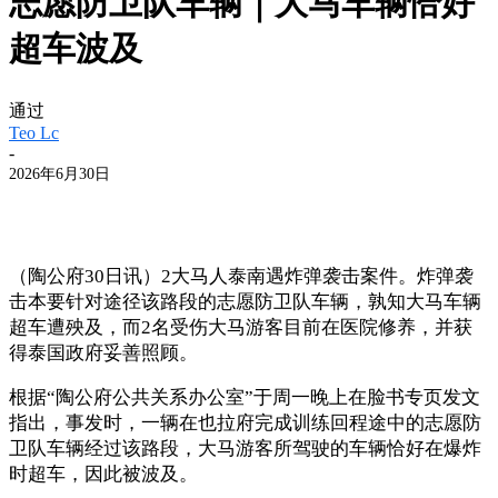
志愿防卫队车辆｜大马车辆恰好
超车波及
通过
Teo Lc
-
2026年6月30日
（陶公府30日讯）2大马人泰南遇炸弹袭击案件。炸弹袭
击本要针对途径该路段的志愿防卫队车辆，孰知大马车辆
超车遭殃及，而2名受伤大马游客目前在医院修养，并获
得泰国政府妥善照顾。
根据“陶公府公共关系办公室”于周一晚上在脸书专页发文
指出，事发时，一辆在也拉府完成训练回程途中的志愿防
卫队车辆经过该路段，大马游客所驾驶的车辆恰好在爆炸
时超车，因此被波及。