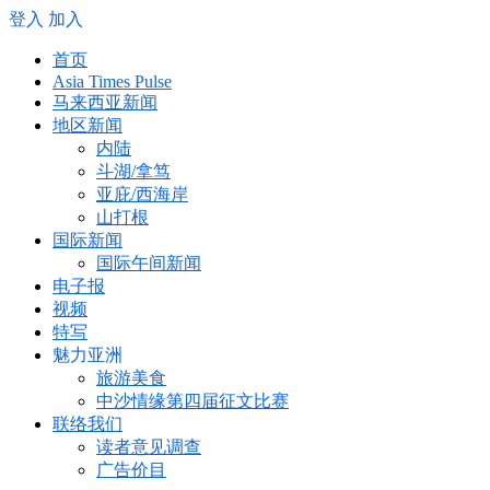
登入
加入
首页
Asia Times Pulse
马来西亚新闻
地区新闻
内陆
斗湖/拿笃
亚庇/西海岸
山打根
国际新闻
国际午间新闻
电子报
视频
特写
魅力亚洲
旅游美食
中沙情缘第四届征文比赛
联络我们
读者意见调查
广告价目