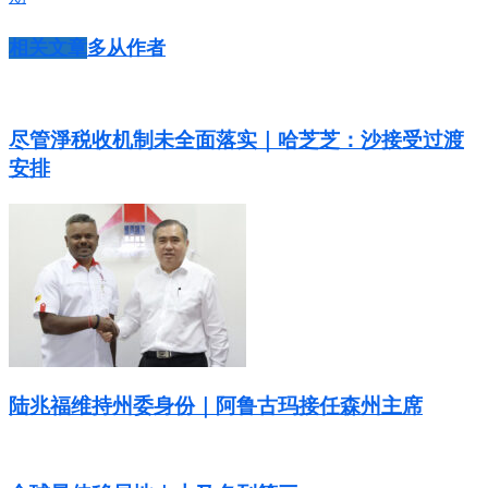
相关文章
多从作者
尽管淨税收机制未全面落实｜哈芝芝：沙接受过渡
安排
陆兆福维持州委身份｜阿鲁古玛接任森州主席