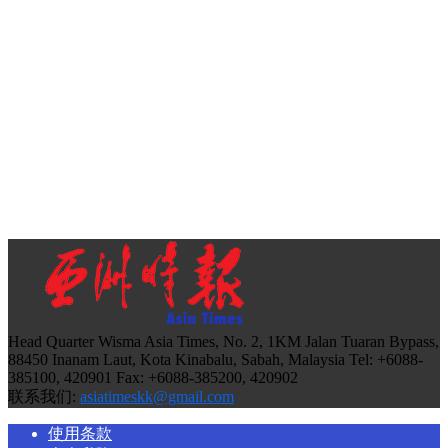
Head Quarter Wisma Asia Times, No. 2, 1KM Jalan Tuaran Bypass,
88450 Inanam Laut, Kota Kinabalu, Sabah, Malaysia Tel: +6088-
385100, 420901 Fax: +6088-385200, 420902
联系我们:
asiatimeskk@gmail.com
使用条款