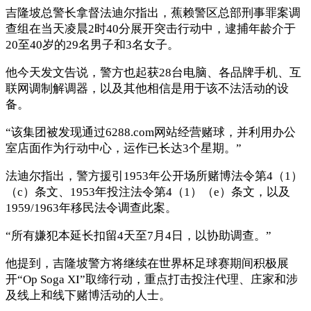
吉隆坡总警长拿督法迪尔指出，蕉赖警区总部刑事罪案调
查组在当天凌晨2时40分展开突击行动中，逮捕年龄介于
20至40岁的29名男子和3名女子。
他今天发文告说，警方也起获28台电脑、各品牌手机、互
联网调制解调器，以及其他相信是用于该不法活动的设
备。
“该集团被发现通过6288.com网站经营赌球，并利用办公
室店面作为行动中心，运作已长达3个星期。”
法迪尔指出，警方援引1953年公开场所赌博法令第4（1）
（c）条文、1953年投注法令第4（1）（e）条文，以及
1959/1963年移民法令调查此案。
“所有嫌犯本延长扣留4天至7月4日，以协助调查。”
他提到，吉隆坡警方将继续在世界杯足球赛期间积极展
开“Op Soga XI”取缔行动，重点打击投注代理、庄家和涉
及线上和线下赌博活动的人士。