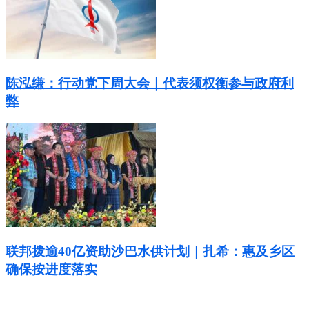
陈泓缣：行动党下周大会｜代表须权衡参与政府利
弊
联邦拨逾40亿资助沙巴水供计划｜扎希：惠及乡区
确保按进度落实