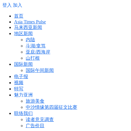
登入
加入
首页
Asia Times Pulse
马来西亚新闻
地区新闻
内陆
斗湖/拿笃
亚庇/西海岸
山打根
国际新闻
国际午间新闻
电子报
视频
特写
魅力亚洲
旅游美食
中沙情缘第四届征文比赛
联络我们
读者意见调查
广告价目