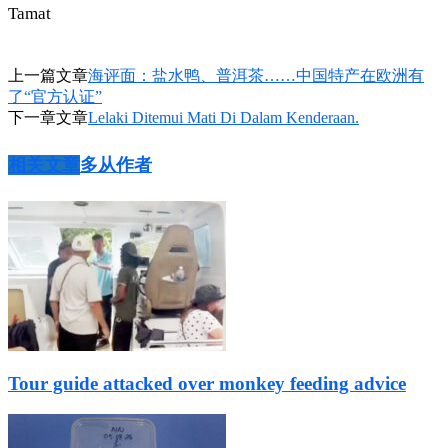
Tamat
上一篇文章
海评面：盐水鸭、普洱茶……中国特产在欧洲有
了“官方认证”
下一章文章
Lelaki Ditemui Mati Di Dalam Kenderaan.
相关文章
多从作者
Tour guide attacked over monkey feeding advice