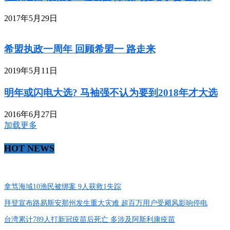
2017年5月29日
希盟执政一周年 回顾希盟一 路走来
2019年5月11日
明年或闪电大选? 马袖强不认为要到2018年才大选
2016年6月27日
加载更多
HOT NEWS
拿笃海域10渔民被绑案 9人获救1失踪
拜登宣布路易斯安那州发生重大灾难 超百万用户受飓风影响停电
台湾累计789人打新冠疫苗后死亡 多涉及阿斯利康疫苗