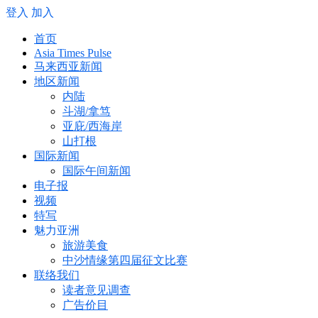
登入
加入
首页
Asia Times Pulse
马来西亚新闻
地区新闻
内陆
斗湖/拿笃
亚庇/西海岸
山打根
国际新闻
国际午间新闻
电子报
视频
特写
魅力亚洲
旅游美食
中沙情缘第四届征文比赛
联络我们
读者意见调查
广告价目