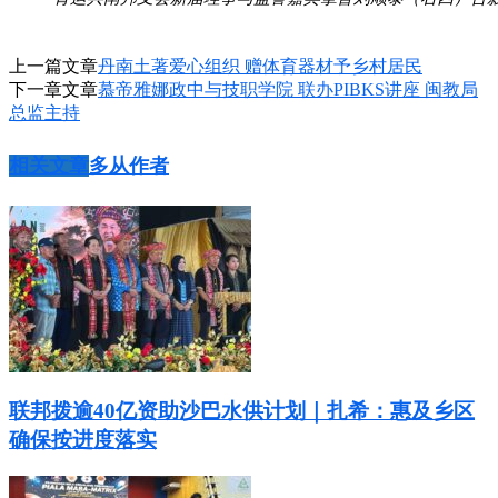
上一篇文章
丹南土著爱心组织 赠体育器材予乡村居民
下一章文章
慕帝雅娜政中与技职学院 联办PIBKS讲座 闽教局
总监主持
相关文章
多从作者
联邦拨逾40亿资助沙巴水供计划｜扎希：惠及乡区
确保按进度落实