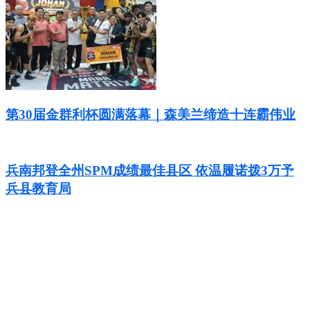
第30届金群利杯圆满落幕｜森美兰缔造十连霸伟业
兵南邦登全州SPM成绩最佳县区 依温履诺拨3万予
兵县教育局