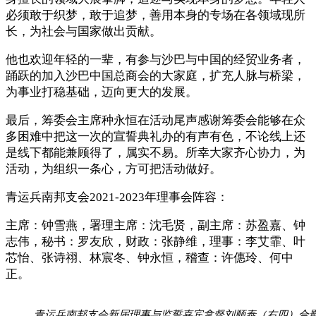
必须敢于织梦，敢于追梦，善用本身的专场在各领域现所
长，为社会与国家做出贡献。
他也欢迎年轻的一辈，有参与沙巴与中国的经贸业务者，
踊跃的加入沙巴中国总商会的大家庭，扩充人脉与桥梁，
为事业打稳基础，迈向更大的发展。
最后，筹委会主席种永恒在活动尾声感谢筹委会能够在众
多困难中把这一次的宣誓典礼办的有声有色，不论线上还
是线下都能兼顾得了，属实不易。所幸大家齐心协力，为
活动，为组织一条心，方可把活动做好。
青运兵南邦支会2021-2023年理事会阵容：
主席：钟雪燕，署理主席：沈毛贤，副主席：苏盈嘉、钟
志伟，秘书：罗友欣，财政：张静维，理事：李艾霏、叶
芯怡、张诗祤、林宸冬、钟永恒，稽查：许僡玲、何中
正。
青运兵南邦支会新届理事与监誓嘉宾拿督刘顺泰（右四）合