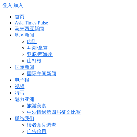
登入
加入
首页
Asia Times Pulse
马来西亚新闻
地区新闻
内陆
斗湖/拿笃
亚庇/西海岸
山打根
国际新闻
国际午间新闻
电子报
视频
特写
魅力亚洲
旅游美食
中沙情缘第四届征文比赛
联络我们
读者意见调查
广告价目