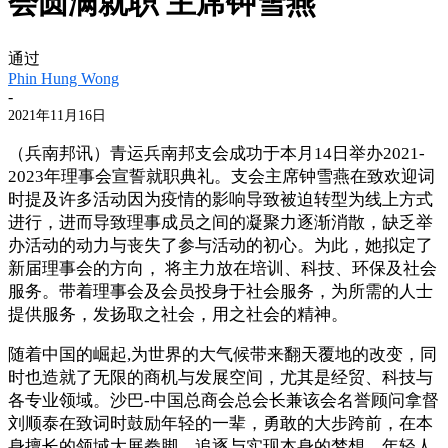
会圆满就职 主席钟雪燕
通过
Phin Hung Wong
-
2021年11月16日
（兵南邦讯）青运兵南邦支会成功于本月14日举办2021-
2023年理事会宣誓就职典礼。支会主席钟雪燕在致欢迎词
时提及许多活动因为疫情的影响导致被迫转型为线上方式
进行，进而导致理事成员之间的凝聚力逐渐消散，缺乏举
办活动的动力与丧失了参与活动的初心。为此，她拟定了
新届理事会的方向， 将主力放在培训、科技、环保及社会
服务。带着理事会及会员投身于社会服务，为所需的人士
提供服务，发扬取之社会，用之社会的精神。
随着中国的崛起,为世界的大气候带来翻天覆地的改变，同
时也造就了无限的商机与发展空间，尤其是经贸、科技与
各专业领域。沙巴-中国总商会总会长兼该会名誉顾问拿督
刘顺泰在致词时鼓励年轻的一辈，勇敢的大步跨前，在本
身擅长的领域大展拳脚，追逐与实现本身的梦想。年轻人