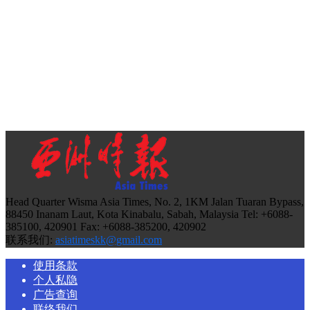
Head Quarter Wisma Asia Times, No. 2, 1KM Jalan Tuaran Bypass,
88450 Inanam Laut, Kota Kinabalu, Sabah, Malaysia Tel: +6088-
385100, 420901 Fax: +6088-385200, 420902
联系我们:
asiatimeskk@gmail.com
使用条款
个人私隐
广告查询
联络我们