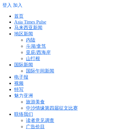
登入
加入
首页
Asia Times Pulse
马来西亚新闻
地区新闻
内陆
斗湖/拿笃
亚庇/西海岸
山打根
国际新闻
国际午间新闻
电子报
视频
特写
魅力亚洲
旅游美食
中沙情缘第四届征文比赛
联络我们
读者意见调查
广告价目