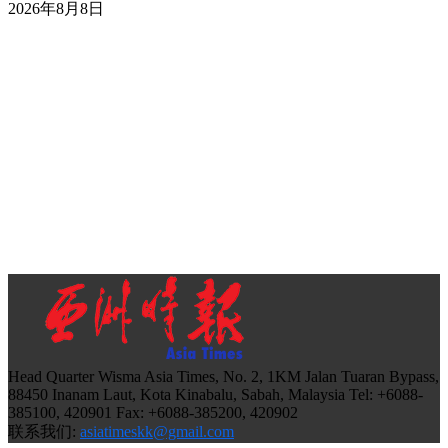
2026年8月8日
Head Quarter Wisma Asia Times, No. 2, 1KM Jalan Tuaran Bypass,
88450 Inanam Laut, Kota Kinabalu, Sabah, Malaysia Tel: +6088-
385100, 420901 Fax: +6088-385200, 420902
联系我们:
asiatimeskk@gmail.com