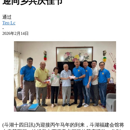
迎同乡共庆佳节
通过
Teo Lc
-
2026年2月14日
(斗湖十四日訊)为迎接丙午马年的到来，斗湖福建会馆将