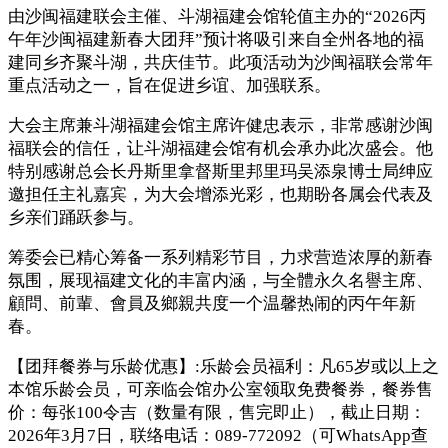
由沙闽福建联会主催、斗湖福建会馆轮值主办的“2026丙
午年沙闽福建新春大团拜”预计将吸引来自全州各地的福
建同乡齐聚斗湖，共庆佳节。此项活动为沙闽福联会常年
重点活动之一，旨在促进乡谊、加强联系。
大会主席兼斗湖福建会馆主席许健忠表示，非常感谢沙闽
福联会的信任，让斗湖福建会馆有机会承办此次盛会。他
特别感谢总会长丹斯里拿督斯里邦里玛吴添泉博士局绅应
邀担任主礼嘉宾，为大会增添光彩，也期盼各属会代表及
乡亲们踊跃参与。
筹委会已精心筹备一系列精彩节目，力求营造浓厚的新春
氛围，展现福建文化的丰富内涵，与全體永久名譽主席、
顧問、前輩、會員及鄉親共度一个温馨热闹的丙午年新
春。
【团拜餐券与乐龄优惠】:乐龄会员福利：凡65岁或以上之
本馆乐龄会员，可亲临会馆办公室领取免费餐券，餐券售
价：每张100令吉（数量有限，售完即止），截止日期：
2026年3月7日，联络电话：089-772092（可WhatsApp查