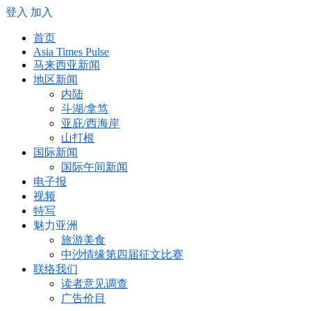
登入
加入
首页
Asia Times Pulse
马来西亚新闻
地区新闻
内陆
斗湖/拿笃
亚庇/西海岸
山打根
国际新闻
国际午间新闻
电子报
视频
特写
魅力亚洲
旅游美食
中沙情缘第四届征文比赛
联络我们
读者意见调查
广告价目