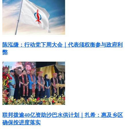
陈泓缣：行动党下周大会｜代表须权衡参与政府利
弊
联邦拨逾40亿资助沙巴水供计划｜扎希：惠及乡区
确保按进度落实