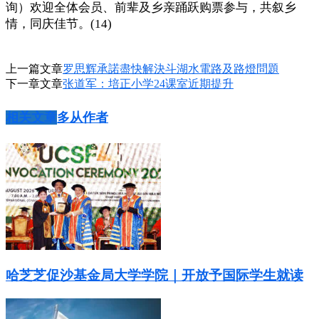
询）欢迎全体会员、前辈及乡亲踊跃购票参与，共叙乡
情，同庆佳节。(14)
上一篇文章
罗思辉承諾盡快解決斗湖水電路及路燈問題
下一章文章
张道军：培正小学24课室近期提升
相关文章
多从作者
哈芝芝促沙基金局大学学院｜开放予国际学生就读