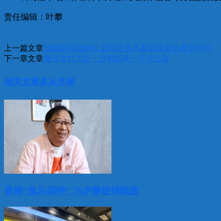
责任编辑：叶攀
上一篇文章
汤姆斯再驳检长 若同意里扎案协议有负希盟付托
下一章文章
履任吉打大臣：沙努西周一打卡上班
相关文章
多从作者
香港“鬼马词神” 76岁黎彼得病逝