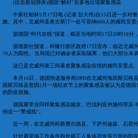
(抗击新冠肺炎)德国“解封”后多地出现聚集感染
中新社柏林5月17日电 (记者 彭大伟)自15日进一步
施。其中，北威州圣奥古斯汀一处可容纳600人的难民安置
据德国“时代在线”报道，截至当地时间17日20时18分，德国
据德新社报道，科隆行政区政府17日宣布，临近北威州波
70人为阳性。当局现已对确诊者采取隔离，他们大部分未
这已是北威州第三间暴发聚集感染疫情的难民安置点。此
本月16日，德国快递服务商DPD在北威州海因斯贝格县
因斯贝格县曾因2月一场狂欢节上的聚集感染被认为是德国
的防疫措施。
德国屠宰业同样聚集感染频发。巴伐利亚州施特劳宾-博根县
例这一“警戒线”。
近一周，在北威州科斯费尔德县、下萨州迪森、石荷州
针对屠宰场工作条件和外籍工人集体宿舍等方面的防疫隐