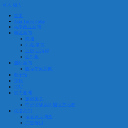
登入
加入
首页
Asia Times Pulse
马来西亚新闻
地区新闻
内陆
斗湖/拿笃
亚庇/西海岸
山打根
国际新闻
国际午间新闻
电子报
视频
特写
魅力亚洲
旅游美食
中沙情缘第四届征文比赛
联络我们
读者意见调查
广告价目