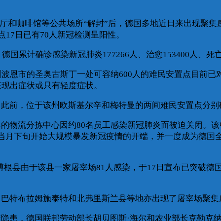
对餐厅和咖啡馆等公共场所“解封”后，德国多地近日来出现聚
点17日已有70人新冠检测呈阳性。
累计确诊感染新冠肺炎177266人、治愈153400人、死亡
恩市的圣奥古斯丁一处可容纳600人的难民安置点目前已对
表现出症状或只有轻度症状。
前，位于该州欧斯基尔辛和梅特曼的两间难民安置点分别确诊
的物流分拣中心因约80名员工感染新冠肺炎而被迫关闭。该
当月下旬开始大规模暴发新冠疫情的开端，并一度成为德国全
由于该县一家屠宰场81人感染，于17日宣布已突破德国各
巴特布拉姆施泰特和北弗里斯兰县等地亦出现了屠宰场聚集
患，德国联邦劳动部长胡贝图斯·海尔和农业部长克勒克纳已