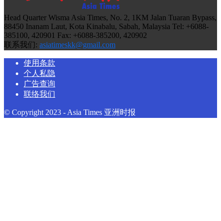
Head Quarter Wisma Asia Times, No. 2, 1KM Jalan Tuaran Bypass,
88450 Inanam Laut, Kota Kinabalu, Sabah, Malaysia Tel: +6088-
385100, 420901 Fax: +6088-385200, 420902
联系我们:
asiatimeskk@gmail.com
使用条款
个人私隐
广告查询
联络我们
© Copyright 2023 - Asia Times 亚洲时报