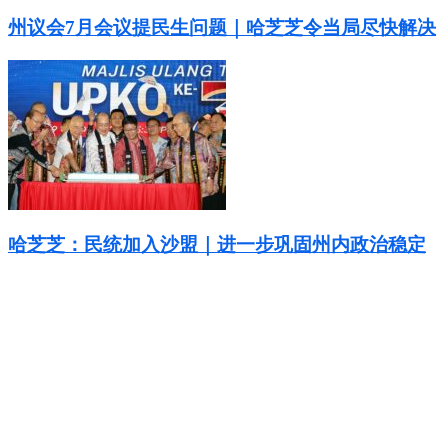
州议会7月会议提民生问题｜哈芝芝令当局尽快解决
哈芝芝：民统加入沙盟｜进一步巩固州内政治稳定