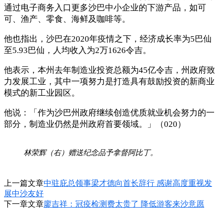
通过电子商务入口更多沙巴中小企业的下游产品，如可
可、渔产、零食、海鲜及咖啡等。
他也指出，沙巴在2020年疫情之下，经济成长率为5巴仙
至5.93巴仙，人均收入为2万1626令吉。
他表示，本州去年制造业投资总额为45亿令吉，州政府致
力发展工业，其中一项努力是打造具有鼓励投资的新商业
模式的新工业园区。
他说：「作为沙巴州政府继续创造优质就业机会努力的一
部分，制造业仍然是州政府首要领域。」（020）
林荣辉（右）赠送纪念品予拿督阿比丁。
上一篇文章
中驻庇总领事梁才德向首长辞行 感谢高度重视发
展中沙友好
下一章文章
廖吉祥：冠疫检测费太贵了 降低游客来沙意愿