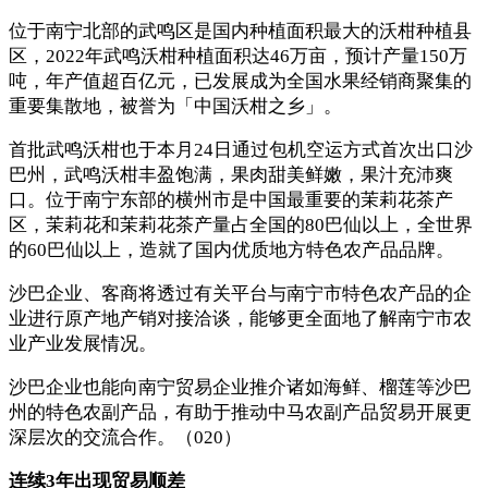
位于南宁北部的武鸣区是国内种植面积最大的沃柑种植县
区，2022年武鸣沃柑种植面积达46万亩，预计产量150万
吨，年产值超百亿元，已发展成为全国水果经销商聚集的
重要集散地，被誉为「中国沃柑之乡」。
首批武鸣沃柑也于本月24日通过包机空运方式首次出口沙
巴州，武鸣沃柑丰盈饱满，果肉甜美鲜嫩，果汁充沛爽
口。位于南宁东部的横州市是中国最重要的茉莉花茶产
区，茉莉花和茉莉花茶产量占全国的80巴仙以上，全世界
的60巴仙以上，造就了国内优质地方特色农产品品牌。
沙巴企业、客商将透过有关平台与南宁市特色农产品的企
业进行原产地产销对接洽谈，能够更全面地了解南宁市农
业产业发展情况。
沙巴企业也能向南宁贸易企业推介诸如海鲜、榴莲等沙巴
州的特色农副产品，有助于推动中马农副产品贸易开展更
深层次的交流合作。（020）
连续3年出现贸易顺差