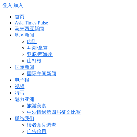
登入
加入
首页
Asia Times Pulse
马来西亚新闻
地区新闻
内陆
斗湖/拿笃
亚庇/西海岸
山打根
国际新闻
国际午间新闻
电子报
视频
特写
魅力亚洲
旅游美食
中沙情缘第四届征文比赛
联络我们
读者意见调查
广告价目