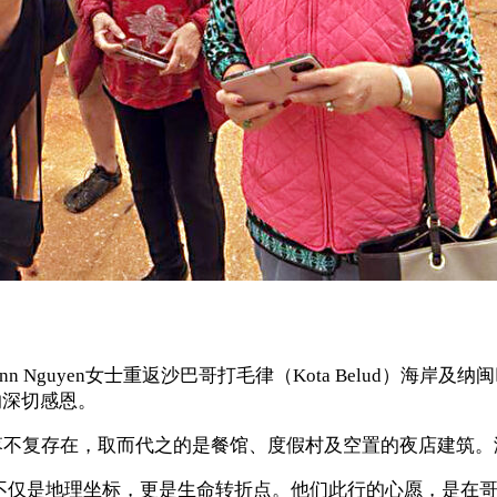
 Nguyen女士重返沙巴哥打毛律（Kota Belud）海岸及纳闽巴班
的深切感恩。
落不复存在，取而代之的是餐馆、度假村及空置的夜店建筑
言，这片海滩不仅是地理坐标，更是生命转折点。他们此行的心愿