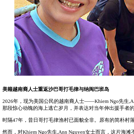
美籍越南裔人士重返沙巴哥打毛律与纳闽巴班岛
2026年，现为美国公民的越南裔人士——Khiem Ngo先生,Ann
那段惊心动魄的海上逃亡岁月，并表达对当年伸出援手者
时隔47年，昔日哥打毛律渔村已面貌全非。原有的简朴村
然而，对Khiem Ngo先生,Ann Nguyen女士而