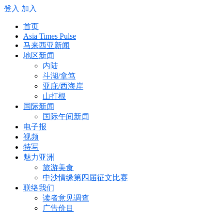
登入
加入
首页
Asia Times Pulse
马来西亚新闻
地区新闻
内陆
斗湖/拿笃
亚庇/西海岸
山打根
国际新闻
国际午间新闻
电子报
视频
特写
魅力亚洲
旅游美食
中沙情缘第四届征文比赛
联络我们
读者意见调查
广告价目