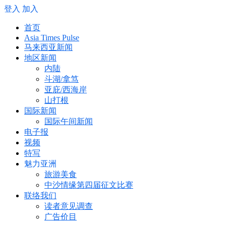
登入
加入
首页
Asia Times Pulse
马来西亚新闻
地区新闻
内陆
斗湖/拿笃
亚庇/西海岸
山打根
国际新闻
国际午间新闻
电子报
视频
特写
魅力亚洲
旅游美食
中沙情缘第四届征文比赛
联络我们
读者意见调查
广告价目