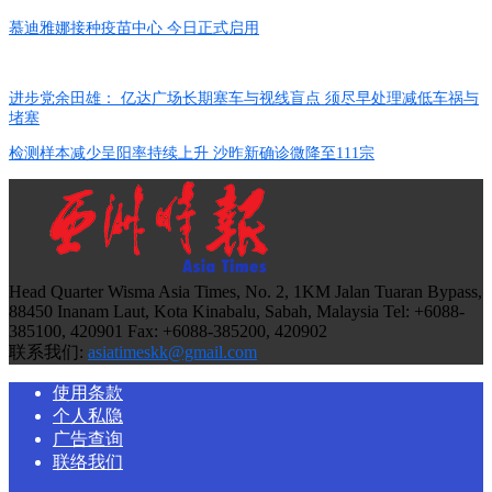
慕迪雅娜接种疫苗中心 今日正式启用
进步党余田雄： 亿达广场长期塞车与视线盲点 须尽早处理减低车祸与
堵塞
检测样本减少呈阳率持续上升 沙昨新确诊微降至111宗
Head Quarter Wisma Asia Times, No. 2, 1KM Jalan Tuaran Bypass,
88450 Inanam Laut, Kota Kinabalu, Sabah, Malaysia Tel: +6088-
385100, 420901 Fax: +6088-385200, 420902
联系我们:
asiatimeskk@gmail.com
使用条款
个人私隐
广告查询
联络我们