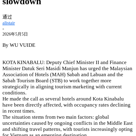
slowdown
通过
alistair
-
2026年5月5日
By WU VUIDE
KOTA KINABALU: Deputy Chief Minister II and Finance
Minister Datuk Seri Masidi Manjun has urged the Malaysian
Association of Hotels (MAH) Sabah and Labuan and the
Sabah Tourism Board (STB) to work together more
strategically in aligning tourism marketing with current
conditions.
He made the call as several hotels around Kota Kinabalu
have been directly affected, with occupancy rates declining
in recent times.
The situation stems from two main factors: global
uncertainties caused by ongoing conflicts in the Middle East
and shifting travel patterns, with tourists increasingly opting
for Vietnam as an emerging destination.