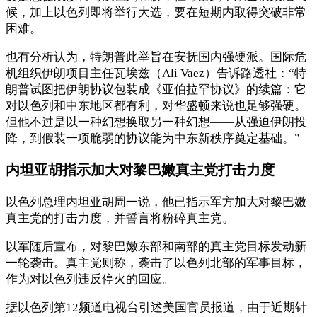
候，加上以色列即将举行大选，要在短期内取得突破非常
困难。
也有分析认为，特朗普此举旨在安抚国内强硬派。国际危
机组织伊朗项目主任瓦埃兹（Ali Vaez）告诉路透社：“特
朗普试图把伊朗协议包装成《亚伯拉罕协议》的续篇：它
对以色列和中东地区都有利，对华盛顿来说也足够强硬。
但他不过是以一种幻想换取另一种幻想——从强迫伊朗投
降，到假装一项脆弱的协议能为中东新秩序奠定基础。”
内坦亚胡指示加大对黎巴嫩真主党打击力度
以色列总理内坦亚胡周一说，他已指示军方加大对黎巴嫩
真主党的打击力度，并誓言将粉碎真主党。
以军随后宣布，对黎巴嫩东部和南部的真主党目标发动新
一轮袭击。真主党则称，袭击了以色列北部的军事目标，
作为对以色列违反停火的回应。
据以色列第12频道电视台引述美国官员报道，由于近期针