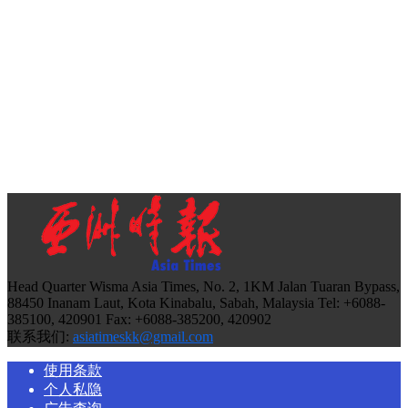
Head Quarter Wisma Asia Times, No. 2, 1KM Jalan Tuaran Bypass,
88450 Inanam Laut, Kota Kinabalu, Sabah, Malaysia Tel: +6088-
385100, 420901 Fax: +6088-385200, 420902
联系我们:
asiatimeskk@gmail.com
使用条款
个人私隐