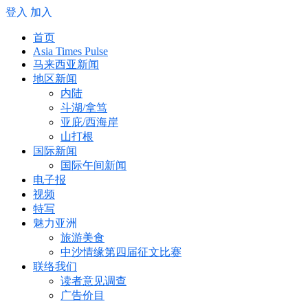
登入
加入
首页
Asia Times Pulse
马来西亚新闻
地区新闻
内陆
斗湖/拿笃
亚庇/西海岸
山打根
国际新闻
国际午间新闻
电子报
视频
特写
魅力亚洲
旅游美食
中沙情缘第四届征文比赛
联络我们
读者意见调查
广告价目